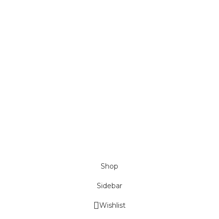
Medical Uniform
Gowns & Caps
Aprons
Customer Services
Track your Order
Order ,Shipping & Returns Information
Size Chart
Customer Reviews
Contact Us
© 2024 All Right Reserved By Sami Sons
Shop
Sidebar
Wishlist