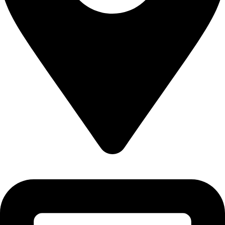
Plot # CI-27 & CI-28, 1st Floor, Sector 12-C, North Karachi
Industrial Area, Karachi - Pakistan