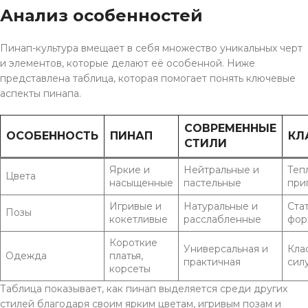
Анализ особенностей
Пинап-культура вмещает в себя множество уникальных черт
и элементов, которые делают её особенной. Ниже
представлена таблица, которая помогает понять ключевые
аспекты пинапа.
СОВРЕМЕННЫЕ
ОСОБЕННОСТЬ
ПИНАП
КЛ
СТИЛИ
Яркие и
Нейтральные и
Теп
Цвета
насыщенные
пастельные
при
Игривые и
Натуральные и
Ста
Позы
кокетливые
расслабленные
фор
Короткие
Универсальная и
Кла
Одежда
платья,
практичная
сил
корсеты
Таблица показывает, как пинап выделяется среди других
стилей благодаря своим ярким цветам, игривым позам и