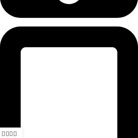
+92-345-6276396