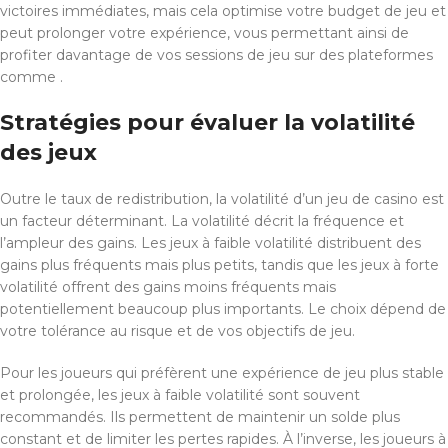
victoires immédiates, mais cela optimise votre budget de jeu et
peut prolonger votre expérience, vous permettant ainsi de
profiter davantage de vos sessions de jeu sur des plateformes
comme .
Stratégies pour évaluer la volatilité
des jeux
Outre le taux de redistribution, la volatilité d’un jeu de casino est
un facteur déterminant. La volatilité décrit la fréquence et
l’ampleur des gains. Les jeux à faible volatilité distribuent des
gains plus fréquents mais plus petits, tandis que les jeux à forte
volatilité offrent des gains moins fréquents mais
potentiellement beaucoup plus importants. Le choix dépend de
votre tolérance au risque et de vos objectifs de jeu.
Pour les joueurs qui préfèrent une expérience de jeu plus stable
et prolongée, les jeux à faible volatilité sont souvent
recommandés. Ils permettent de maintenir un solde plus
constant et de limiter les pertes rapides. À l’inverse, les joueurs à