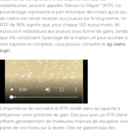
redistribution, souvent appelés “Return to Player” (RTP). Ce
pourcentage représente la part théorique des mises qu’un jeu
de casino est censé reverser aux joueurs sur le long terme. Un
RTP de 96% signifie que, pour chaque 100 euros misés, 96
euros sont redistribués aux joueurs sous forme de gains, tandis
que 4% constituent l’avantage de la maison, et pour accéder à
une expérience complète, vous pouvez consulter le
sg casino
login
.
L’importance de connaître le RTP réside dans sa capacité à
influencer votre potentiel de gain. Des jeux avec un RTP élevé
offrent généralement de meilleures chances de récupérer une
partie de vos mises sur la durée. Cela ne garantit pas des