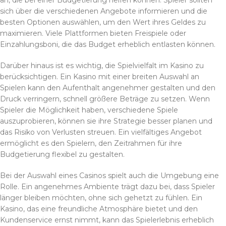
sich über die verschiedenen Angebote informieren und die
besten Optionen auswählen, um den Wert ihres Geldes zu
maximieren. Viele Plattformen bieten Freispiele oder
Einzahlungsboni, die das Budget erheblich entlasten können.
Darüber hinaus ist es wichtig, die Spielvielfalt im Kasino zu
berücksichtigen. Ein Kasino mit einer breiten Auswahl an
Spielen kann den Aufenthalt angenehmer gestalten und den
Druck verringern, schnell größere Beträge zu setzen. Wenn
Spieler die Möglichkeit haben, verschiedene Spiele
auszuprobieren, können sie ihre Strategie besser planen und
das Risiko von Verlusten streuen. Ein vielfältiges Angebot
ermöglicht es den Spielern, den Zeitrahmen für ihre
Budgetierung flexibel zu gestalten.
Bei der Auswahl eines Casinos spielt auch die Umgebung eine
Rolle. Ein angenehmes Ambiente trägt dazu bei, dass Spieler
länger bleiben möchten, ohne sich gehetzt zu fühlen. Ein
Kasino, das eine freundliche Atmosphäre bietet und den
Kundenservice ernst nimmt, kann das Spielerlebnis erheblich