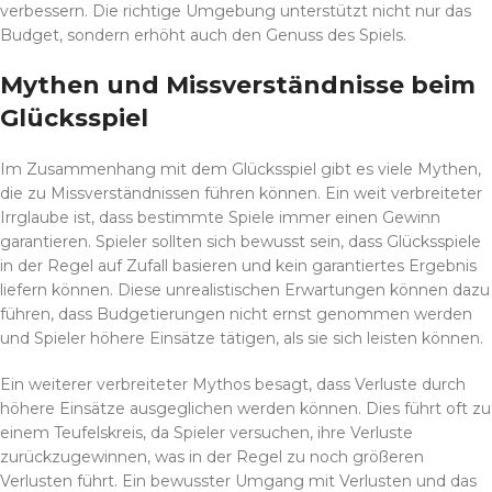
verbessern. Die richtige Umgebung unterstützt nicht nur das
Budget, sondern erhöht auch den Genuss des Spiels.
Mythen und Missverständnisse beim
Glücksspiel
Im Zusammenhang mit dem Glücksspiel gibt es viele Mythen,
die zu Missverständnissen führen können. Ein weit verbreiteter
Irrglaube ist, dass bestimmte Spiele immer einen Gewinn
garantieren. Spieler sollten sich bewusst sein, dass Glücksspiele
in der Regel auf Zufall basieren und kein garantiertes Ergebnis
liefern können. Diese unrealistischen Erwartungen können dazu
führen, dass Budgetierungen nicht ernst genommen werden
und Spieler höhere Einsätze tätigen, als sie sich leisten können.
Ein weiterer verbreiteter Mythos besagt, dass Verluste durch
höhere Einsätze ausgeglichen werden können. Dies führt oft zu
einem Teufelskreis, da Spieler versuchen, ihre Verluste
zurückzugewinnen, was in der Regel zu noch größeren
Verlusten führt. Ein bewusster Umgang mit Verlusten und das