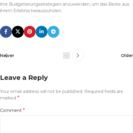
ihre Budgetierungsstrategien anzuwenden, um das Beste aus
ihrem Erlebnis herauszuholen.
Newer
Older
Leave a Reply
Your email address will not be published.
Required fields are
*
marked
*
Comment