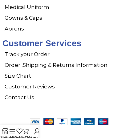
Medical Uniform
Gowns & Caps
Aprons
Customer Services
Track your Order
Order ,Shipping & Returns Information
Size Chart
Customer Reviews
Contact Us
© 2024 All Right Reserved By Sami Sons
Shop
Sidebar
Wishlist
Cart
My account