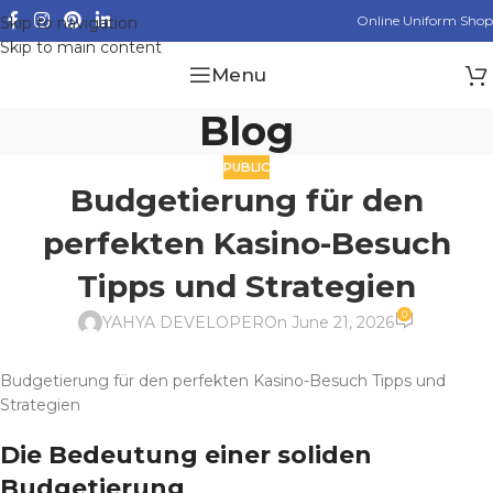
Online Uniform Shop
Skip to navigation
Skip to main content
Menu
Blog
PUBLIC
Budgetierung für den
perfekten Kasino-Besuch
Tipps und Strategien
0
YAHYA DEVELOPER
On June 21, 2026
Budgetierung für den perfekten Kasino-Besuch Tipps und
Strategien
Die Bedeutung einer soliden
Budgetierung