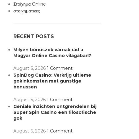
Στοίχημα Online
στοιχηματικες
RECENT POSTS
Milyen bónuszok várnak rád a
Magyar Online Casino világában?
August 6, 2026
1 Comment
SpinDog Casino: Verkrijg ultieme
gokinkomsten met gunstige
bonussen
August 6, 2026
1 Comment
Geniale inzichten ontgrendelen bij
Super Spin Casino een filosofische
gok
August 6, 2026
1 Comment