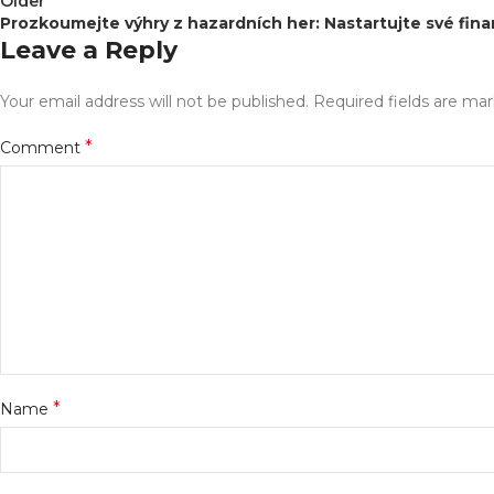
Older
Prozkoumejte výhry z hazardních her: Nastartujte své fin
Leave a Reply
Your email address will not be published.
Required fields are ma
*
Comment
*
Name