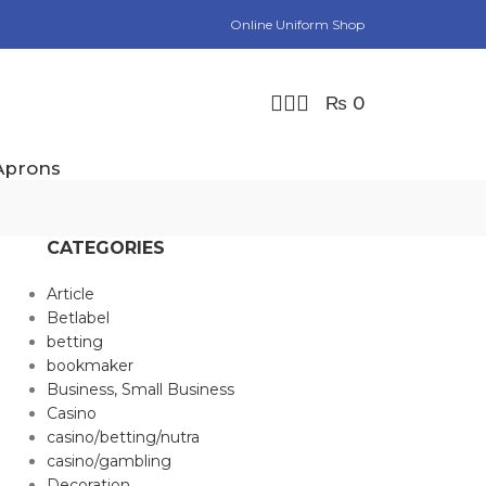
Online Uniform Shop
₨
0
Aprons
CATEGORIES
Article
Betlabel
betting
bookmaker
Business, Small Business
Casino
casino/betting/nutra
casino/gambling
Decoration