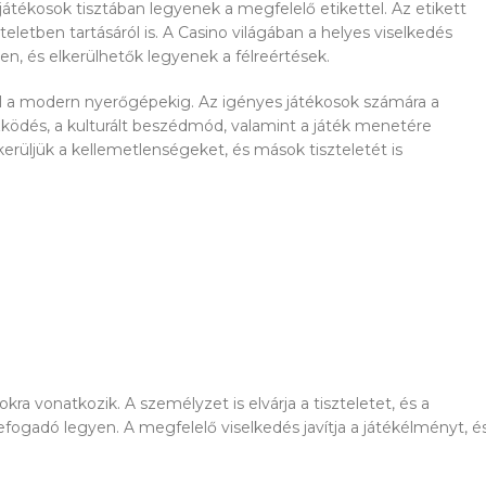
játékosok tisztában legyenek a megfelelő etikettel. Az etikett
eletben tartásáról is. A Casino világában a helyes viselkedés
n, és elkerülhetők legyenek a félreértések.
tól a modern nyerőgépekig. Az igényes játékosok számára a
zködés, a kulturált beszédmód, valamint a játék menetére
rüljük a kellemetlenségeket, és mások tiszteletét is
a vonatkozik. A személyzet is elvárja a tiszteletet, és a
efogadó legyen. A megfelelő viselkedés javítja a játékélményt, é