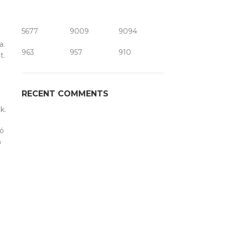
5677
9009
9094
a.
963
957
910
t.
RECENT COMMENTS
k.
nó
n