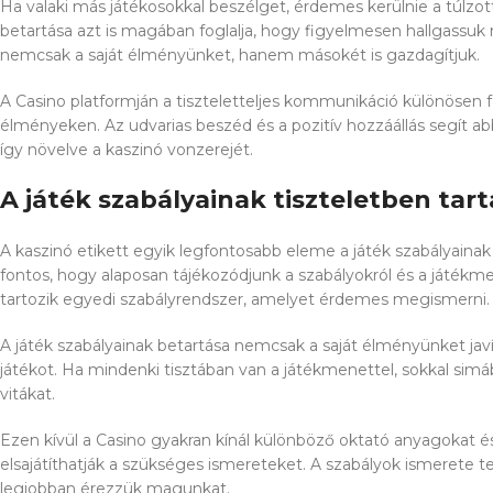
Ha valaki más játékosokkal beszélget, érdemes kerülnie a túlz
betartása azt is magában foglalja, hogy figyelmesen hallgassuk
nemcsak a saját élményünket, hanem másokét is gazdagítjuk.
A Casino platformján a tiszteletteljes kommunikáció különösen f
élményeken. Az udvarias beszéd és a pozitív hozzáállás segít 
így növelve a kaszinó vonzerejét.
A játék szabályainak tiszteletben tar
A kaszinó etikett egyik legfontosabb eleme a játék szabályainak
fontos, hogy alaposan tájékozódjunk a szabályokról és a játékmen
tartozik egyedi szabályrendszer, amelyet érdemes megismerni.
A játék szabályainak betartása nemcsak a saját élményünket jav
játékot. Ha mindenki tisztában van a játékmenettel, sokkal simá
vitákat.
Ezen kívül a Casino gyakran kínál különböző oktató anyagokat 
elsajátíthatják a szükséges ismereteket. A szabályok ismerete te
legjobban érezzük magunkat.