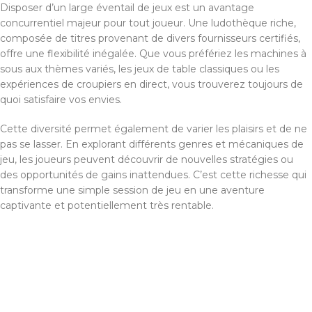
Disposer d’un large éventail de jeux est un avantage
concurrentiel majeur pour tout joueur. Une ludothèque riche,
composée de titres provenant de divers fournisseurs certifiés,
offre une flexibilité inégalée. Que vous préfériez les machines à
sous aux thèmes variés, les jeux de table classiques ou les
expériences de croupiers en direct, vous trouverez toujours de
quoi satisfaire vos envies.
Cette diversité permet également de varier les plaisirs et de ne
pas se lasser. En explorant différents genres et mécaniques de
jeu, les joueurs peuvent découvrir de nouvelles stratégies ou
des opportunités de gains inattendues. C’est cette richesse qui
transforme une simple session de jeu en une aventure
captivante et potentiellement très rentable.