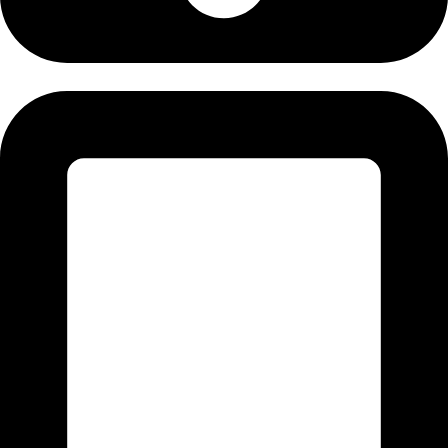
+92-345-6276396