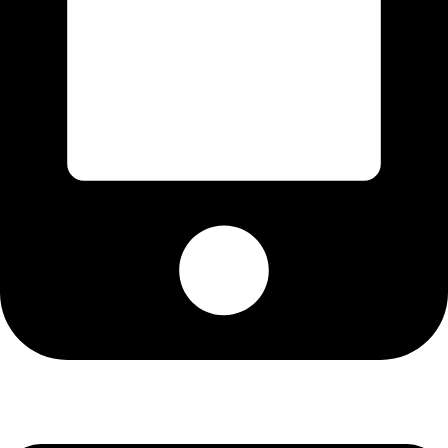
+92-21-36430504