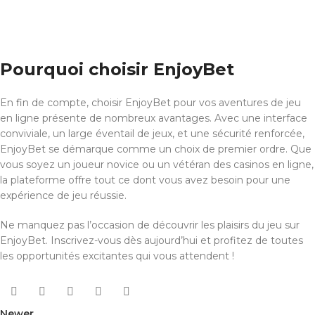
Pourquoi choisir EnjoyBet
En fin de compte, choisir EnjoyBet pour vos aventures de jeu
en ligne présente de nombreux avantages. Avec une interface
conviviale, un large éventail de jeux, et une sécurité renforcée,
EnjoyBet se démarque comme un choix de premier ordre. Que
vous soyez un joueur novice ou un vétéran des casinos en ligne,
la plateforme offre tout ce dont vous avez besoin pour une
expérience de jeu réussie.
Ne manquez pas l’occasion de découvrir les plaisirs du jeu sur
EnjoyBet. Inscrivez-vous dès aujourd’hui et profitez de toutes
les opportunités excitantes qui vous attendent !
Newer