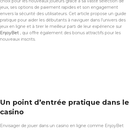
choix pour les nouveaux joueurs grâce à sa vaste sélection de
jeux, ses options de paiement rapides et son engagement
envers la sécurité des utilisateurs. Cet article propose un guide
pratique pour aider les débutants à naviguer dans l’univers des
jeux en ligne et à tirer le meilleur parti de leur expérience sur
EnjoyBet
, qui offre également des bonus attractifs pour les
nouveaux inscrits.
Un point d’entrée pratique dans le
casino
Envisager de jouer dans un casino en ligne comme EnjoyBet