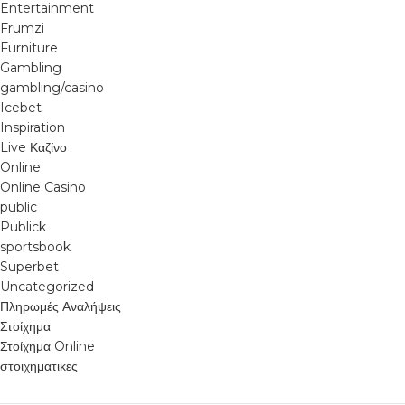
Entertainment
Frumzi
Furniture
Gambling
gambling/casino
Icebet
Inspiration
Live Καζίνο
Online
Online Casino
public
Publick
sportsbook
Superbet
Uncategorized
Πληρωμές Αναλήψεις
Στοίχημα
Στοίχημα Online
στοιχηματικες