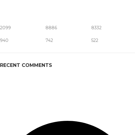
2099
8886
8332
940
742
522
RECENT COMMENTS
SAMI SONS UNIFORM
is a family owned business founded in
1985