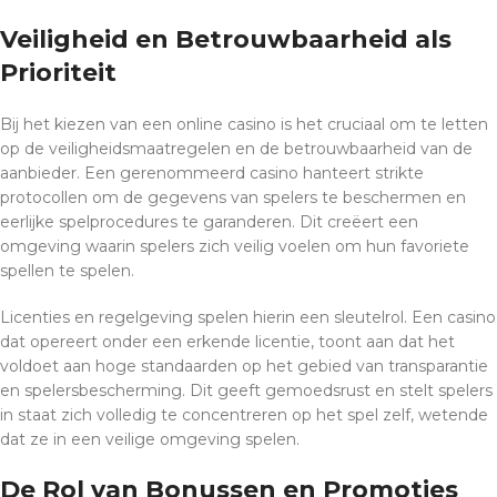
Veiligheid en Betrouwbaarheid als
Prioriteit
Bij het kiezen van een online casino is het cruciaal om te letten
op de veiligheidsmaatregelen en de betrouwbaarheid van de
aanbieder. Een gerenommeerd casino hanteert strikte
protocollen om de gegevens van spelers te beschermen en
eerlijke spelprocedures te garanderen. Dit creëert een
omgeving waarin spelers zich veilig voelen om hun favoriete
spellen te spelen.
Licenties en regelgeving spelen hierin een sleutelrol. Een casino
dat opereert onder een erkende licentie, toont aan dat het
voldoet aan hoge standaarden op het gebied van transparantie
en spelersbescherming. Dit geeft gemoedsrust en stelt spelers
in staat zich volledig te concentreren op het spel zelf, wetende
dat ze in een veilige omgeving spelen.
De Rol van Bonussen en Promoties