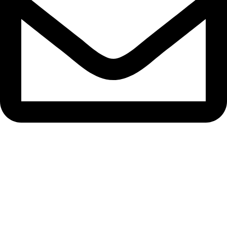
info@samisons.com.pk
Quick Links
Home
About Us
Contact Us