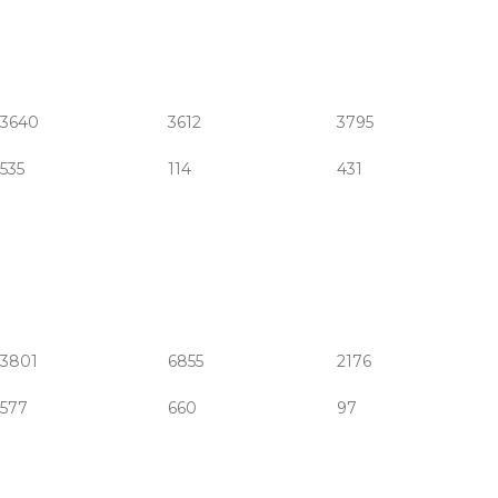
3640
3612
3795
535
114
431
3801
6855
2176
577
660
97