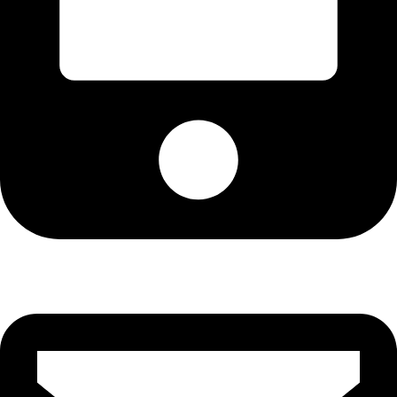
+92-21-36430504