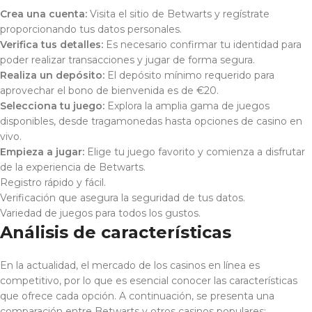
Crea una cuenta:
Visita el sitio de Betwarts y regístrate
proporcionando tus datos personales.
Verifica tus detalles:
Es necesario confirmar tu identidad para
poder realizar transacciones y jugar de forma segura.
Realiza un depósito:
El depósito mínimo requerido para
aprovechar el bono de bienvenida es de €20.
Selecciona tu juego:
Explora la amplia gama de juegos
disponibles, desde tragamonedas hasta opciones de casino en
vivo.
Empieza a jugar:
Elige tu juego favorito y comienza a disfrutar
de la experiencia de Betwarts.
Registro rápido y fácil.
Verificación que asegura la seguridad de tus datos.
Variedad de juegos para todos los gustos.
Análisis de características
En la actualidad, el mercado de los casinos en línea es
competitivo, por lo que es esencial conocer las características
que ofrece cada opción. A continuación, se presenta una
comparación entre Betwarts y otros casinos populares: