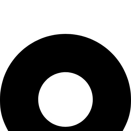
SAMI SONS UNIFORM
is a family owned business founded in
1985