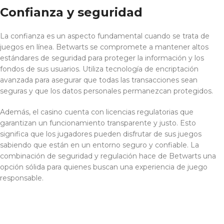
Confianza y seguridad
La confianza es un aspecto fundamental cuando se trata de
juegos en línea. Betwarts se compromete a mantener altos
estándares de seguridad para proteger la información y los
fondos de sus usuarios. Utiliza tecnología de encriptación
avanzada para asegurar que todas las transacciones sean
seguras y que los datos personales permanezcan protegidos.
Además, el casino cuenta con licencias regulatorias que
garantizan un funcionamiento transparente y justo. Esto
significa que los jugadores pueden disfrutar de sus juegos
sabiendo que están en un entorno seguro y confiable. La
combinación de seguridad y regulación hace de Betwarts una
opción sólida para quienes buscan una experiencia de juego
responsable.