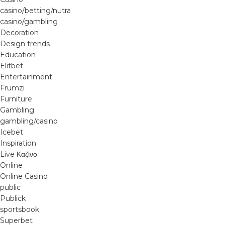
casino/betting/nutra
casino/gambling
Decoration
Design trends
Education
Elitbet
Entertainment
Frumzi
Furniture
Gambling
gambling/casino
Icebet
Inspiration
Live Καζίνο
Online
Online Casino
public
Publick
sportsbook
Superbet