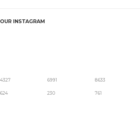
OUR INSTAGRAM
4327
6991
8633
624
230
761