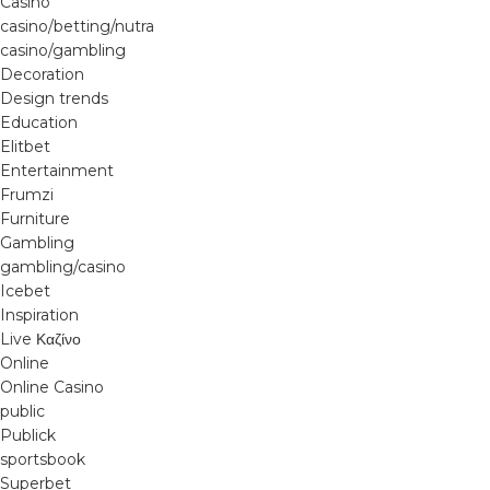
Casino
casino/betting/nutra
casino/gambling
Decoration
Design trends
Education
Elitbet
Entertainment
Frumzi
Furniture
Gambling
gambling/casino
Icebet
Inspiration
Live Καζίνο
Online
Online Casino
public
Publick
sportsbook
Superbet