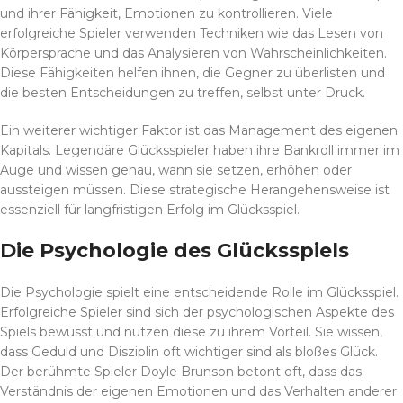
und ihrer Fähigkeit, Emotionen zu kontrollieren. Viele
erfolgreiche Spieler verwenden Techniken wie das Lesen von
Körpersprache und das Analysieren von Wahrscheinlichkeiten.
Diese Fähigkeiten helfen ihnen, die Gegner zu überlisten und
die besten Entscheidungen zu treffen, selbst unter Druck.
Ein weiterer wichtiger Faktor ist das Management des eigenen
Kapitals. Legendäre Glücksspieler haben ihre Bankroll immer im
Auge und wissen genau, wann sie setzen, erhöhen oder
aussteigen müssen. Diese strategische Herangehensweise ist
essenziell für langfristigen Erfolg im Glücksspiel.
Die Psychologie des Glücksspiels
Die Psychologie spielt eine entscheidende Rolle im Glücksspiel.
Erfolgreiche Spieler sind sich der psychologischen Aspekte des
Spiels bewusst und nutzen diese zu ihrem Vorteil. Sie wissen,
dass Geduld und Disziplin oft wichtiger sind als bloßes Glück.
Der berühmte Spieler Doyle Brunson betont oft, dass das
Verständnis der eigenen Emotionen und das Verhalten anderer