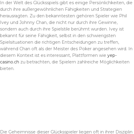
In der Welt des Glücksspiels gibt es einige Persönlichkeiten, die
durch ihre außergewöhnlichen Fähigkeiten und Strategien
herausragten. Zu den bekanntesten gehören Spieler wie Phil
Ivey und Johnny Chan, die nicht nur durch ihre Gewinne,
sondern auch durch ihre Spielstile berühmt wurden. Ivey ist
bekannt für seine Fähigkeit, selbst in den schwierigsten
Spielsituationen die richtigen Entscheidungen zu treffen,
während Chan oft als der Meister des Poker angesehen wird. In
diesem Kontext ist es interessant, Plattformen wie
yep-
casino.ch
zu betrachten, die Spielern zahlreiche Möglichkeiten
bieten.
Die Geheimnisse dieser Glücksspieler liegen oft in ihrer Disziplin