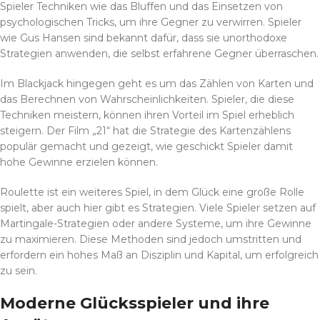
Spieler Techniken wie das Bluffen und das Einsetzen von
psychologischen Tricks, um ihre Gegner zu verwirren. Spieler
wie Gus Hansen sind bekannt dafür, dass sie unorthodoxe
Strategien anwenden, die selbst erfahrene Gegner überraschen.
Im Blackjack hingegen geht es um das Zählen von Karten und
das Berechnen von Wahrscheinlichkeiten. Spieler, die diese
Techniken meistern, können ihren Vorteil im Spiel erheblich
steigern. Der Film „21“ hat die Strategie des Kartenzählens
populär gemacht und gezeigt, wie geschickt Spieler damit
hohe Gewinne erzielen können.
Roulette ist ein weiteres Spiel, in dem Glück eine große Rolle
spielt, aber auch hier gibt es Strategien. Viele Spieler setzen auf
Martingale-Strategien oder andere Systeme, um ihre Gewinne
zu maximieren. Diese Methoden sind jedoch umstritten und
erfordern ein hohes Maß an Disziplin und Kapital, um erfolgreich
zu sein.
Moderne Glücksspieler und ihre