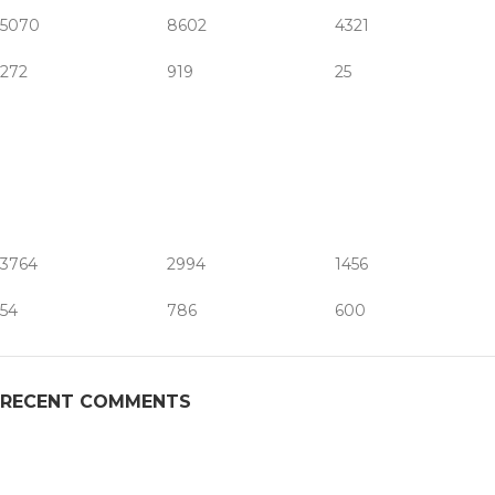
5070
8602
4321
272
919
25
3764
2994
1456
54
786
600
RECENT COMMENTS