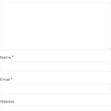
*
Name
*
Email
Website