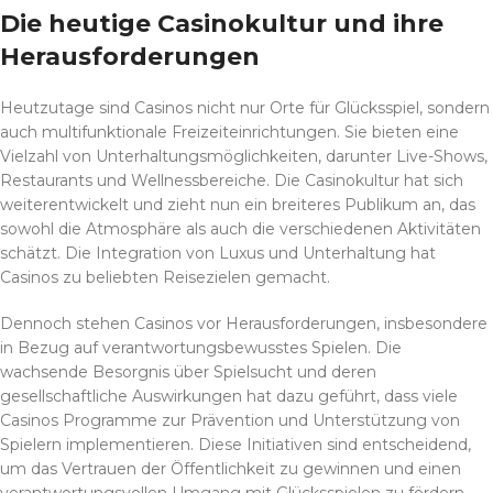
Die heutige Casinokultur und ihre
Herausforderungen
Heutzutage sind Casinos nicht nur Orte für Glücksspiel, sondern
auch multifunktionale Freizeiteinrichtungen. Sie bieten eine
Vielzahl von Unterhaltungsmöglichkeiten, darunter Live-Shows,
Restaurants und Wellnessbereiche. Die Casinokultur hat sich
weiterentwickelt und zieht nun ein breiteres Publikum an, das
sowohl die Atmosphäre als auch die verschiedenen Aktivitäten
schätzt. Die Integration von Luxus und Unterhaltung hat
Casinos zu beliebten Reisezielen gemacht.
Dennoch stehen Casinos vor Herausforderungen, insbesondere
in Bezug auf verantwortungsbewusstes Spielen. Die
wachsende Besorgnis über Spielsucht und deren
gesellschaftliche Auswirkungen hat dazu geführt, dass viele
Casinos Programme zur Prävention und Unterstützung von
Spielern implementieren. Diese Initiativen sind entscheidend,
um das Vertrauen der Öffentlichkeit zu gewinnen und einen