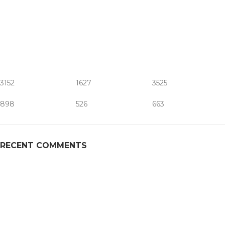
3152
1627
3525
898
526
663
RECENT COMMENTS
SAMI SONS UNIFORM
is a family owned business founded in
1985