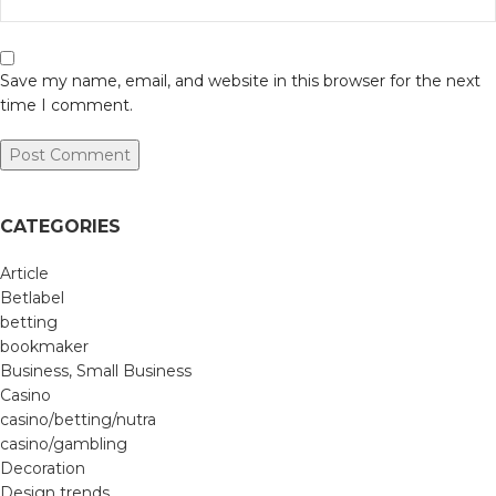
Save my name, email, and website in this browser for the next
time I comment.
CATEGORIES
Article
Betlabel
betting
bookmaker
Business, Small Business
Casino
casino/betting/nutra
casino/gambling
Decoration
Design trends