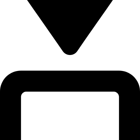
Plot # CI-27 & CI-28, 1st Floor, Sector 12-C, North Karachi
Industrial Area, Karachi - Pakistan