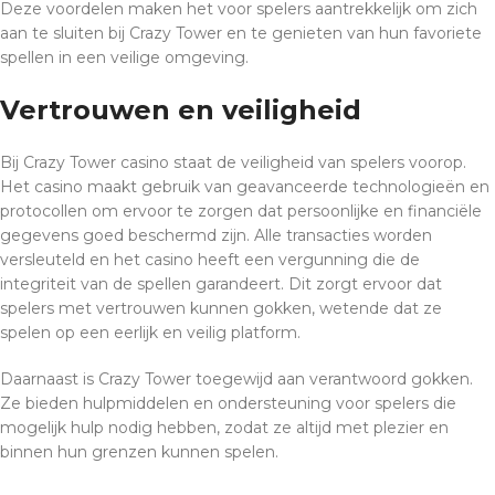
Deze voordelen maken het voor spelers aantrekkelijk om zich
aan te sluiten bij Crazy Tower en te genieten van hun favoriete
spellen in een veilige omgeving.
Vertrouwen en veiligheid
Bij Crazy Tower casino staat de veiligheid van spelers voorop.
Het casino maakt gebruik van geavanceerde technologieën en
protocollen om ervoor te zorgen dat persoonlijke en financiële
gegevens goed beschermd zijn. Alle transacties worden
versleuteld en het casino heeft een vergunning die de
integriteit van de spellen garandeert. Dit zorgt ervoor dat
spelers met vertrouwen kunnen gokken, wetende dat ze
spelen op een eerlijk en veilig platform.
Daarnaast is Crazy Tower toegewijd aan verantwoord gokken.
Ze bieden hulpmiddelen en ondersteuning voor spelers die
mogelijk hulp nodig hebben, zodat ze altijd met plezier en
binnen hun grenzen kunnen spelen.