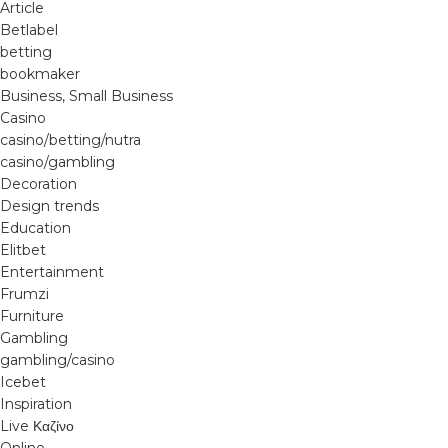
Article
Betlabel
betting
bookmaker
Business, Small Business
Casino
casino/betting/nutra
casino/gambling
Decoration
Design trends
Education
Elitbet
Entertainment
Frumzi
Furniture
Gambling
gambling/casino
Icebet
Inspiration
Live Καζίνο