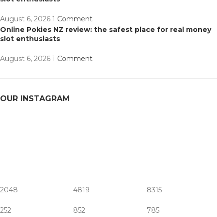
August 6, 2026
1 Comment
Online Pokies NZ review: the safest place for real money
slot enthusiasts
August 6, 2026
1 Comment
OUR INSTAGRAM
2048
4819
8315
252
852
785