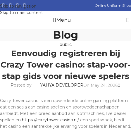
Online Uniform Shop
Skip to navigation
Skip to main content
Menu
Blog
public
Eenvoudig registreren bij
Crazy Tower casino: stap-voor-
stap gids voor nieuwe spelers
Posted by
YAHYA DEVELOPER
On May 24, 2026
0
Crazy Tower casino is een opwindende online gaming platform
dat een scala aan casino spellen en sportweddenschappen
aanbiedt. Met een breed aanbod aan slotmachines, live dealer
spellen en
https://crazytower-casino.nl/
een sportsbook, biedt
het casino een aantrekkelijke ervaring voor spelers in Nederland.