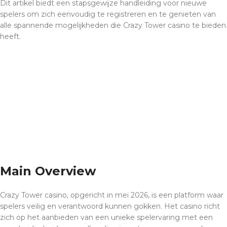
Dit artikel biedt een stapsgewijze handleiding voor nieuwe
spelers om zich eenvoudig te registreren en te genieten van
alle spannende mogelijkheden die Crazy Tower casino te bieden
heeft.
Main Overview
Crazy Tower casino, opgericht in mei 2026, is een platform waar
spelers veilig en verantwoord kunnen gokken. Het casino richt
zich op het aanbieden van een unieke spelervaring met een