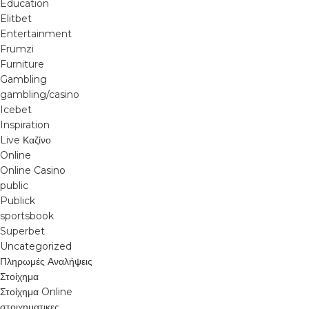
Education
Elitbet
Entertainment
Frumzi
Furniture
Gambling
gambling/casino
Icebet
Inspiration
Live Καζίνο
Online
Online Casino
public
Publick
sportsbook
Superbet
Uncategorized
Πληρωμές Αναλήψεις
Στοίχημα
Στοίχημα Online
στοιχηματικες