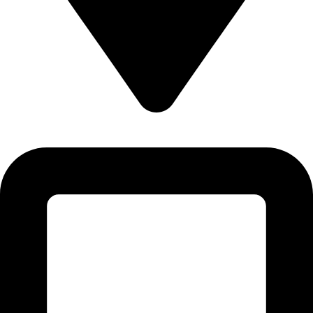
Plot # CI-27 & CI-28, 1st Floor, Sector 12-C, North Karachi
Industrial Area, Karachi - Pakistan