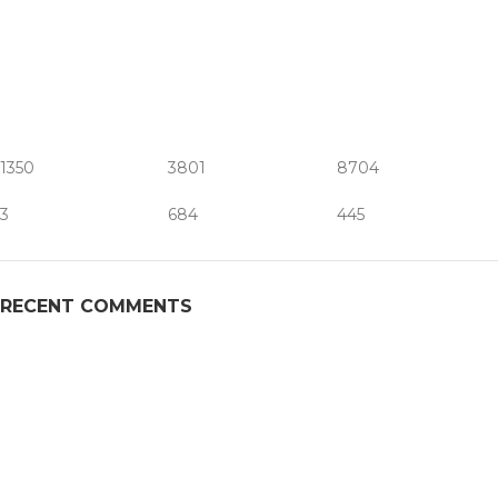
1350
3801
8704
3
684
445
RECENT COMMENTS
SAMI SONS UNIFORM
is a family owned business founded in
1985