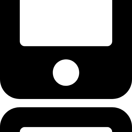
+92-345-6276396