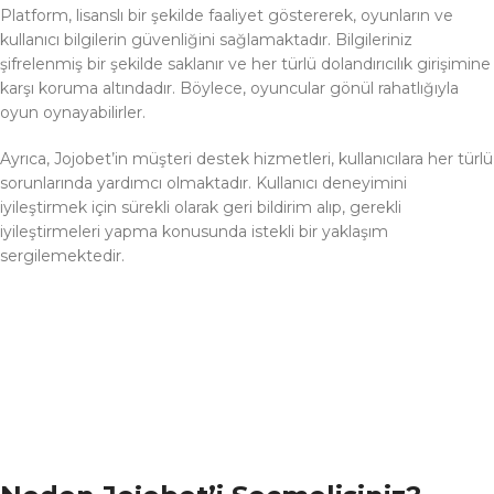
Platform, lisanslı bir şekilde faaliyet göstererek, oyunların ve
kullanıcı bilgilerin güvenliğini sağlamaktadır. Bilgileriniz
şifrelenmiş bir şekilde saklanır ve her türlü dolandırıcılık girişimine
karşı koruma altındadır. Böylece, oyuncular gönül rahatlığıyla
oyun oynayabilirler.
Ayrıca, Jojobet’in müşteri destek hizmetleri, kullanıcılara her türlü
sorunlarında yardımcı olmaktadır. Kullanıcı deneyimini
iyileştirmek için sürekli olarak geri bildirim alıp, gerekli
iyileştirmeleri yapma konusunda istekli bir yaklaşım
sergilemektedir.