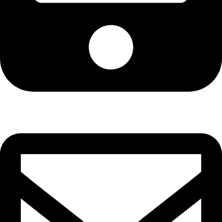
+92-21-36430504