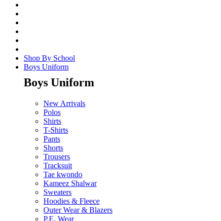
Shop By School
Boys Uniform
Boys Uniform
New Arrivals
Polos
Shirts
T-Shirts
Pants
Shorts
Trousers
Tracksuit
Tae kwondo
Kameez Shalwar
Sweaters
Hoodies & Fleece
Outer Wear & Blazers
P.E. Wear