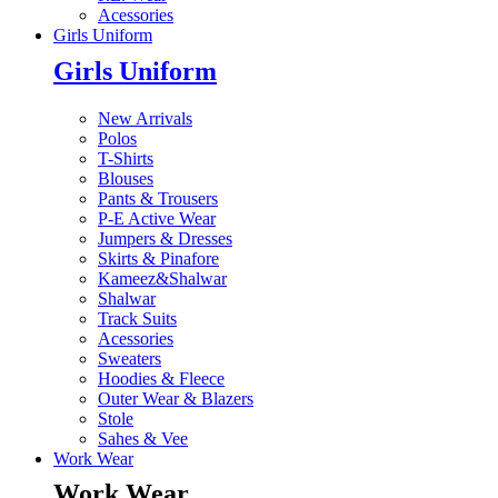
Acessories
Girls Uniform
Girls Uniform
New Arrivals
Polos
T-Shirts
Blouses
Pants & Trousers
P-E Active Wear
Jumpers & Dresses
Skirts & Pinafore
Kameez&Shalwar
Shalwar
Track Suits
Acessories
Sweaters
Hoodies & Fleece
Outer Wear & Blazers
Stole
Sahes & Vee
Work Wear
Work Wear