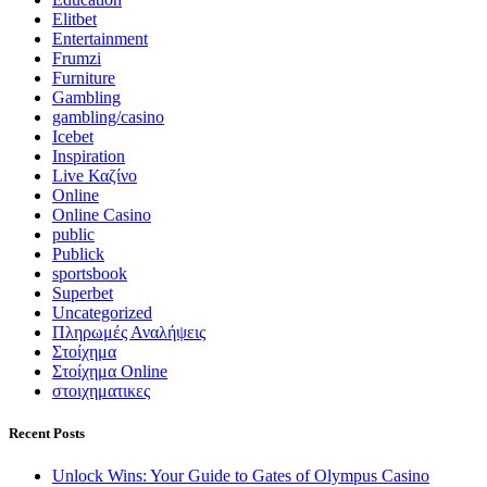
Elitbet
Entertainment
Frumzi
Furniture
Gambling
gambling/casino
Icebet
Inspiration
Live Καζίνο
Online
Online Casino
public
Publick
sportsbook
Superbet
Uncategorized
Πληρωμές Αναλήψεις
Στοίχημα
Στοίχημα Online
στοιχηματικες
Recent Posts
Unlock Wins: Your Guide to Gates of Olympus Casino