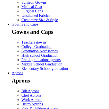
Surgeon Gowns
Medical Coat
Surgical Caps
Unstitched Fabrics
Customize Size & Style
Gowns and Caps
Gowns and Caps
Teachers gowns
College Graduation
Graduation Accessories
High school Graduation
Pre -k graduations gowns
Middle School Graduation
Elementary School graduation
Aprons
Aprons
Bib Aprons
Chef Aprons
Work Aprons
Bistro Aprons
Kids & children Aprons