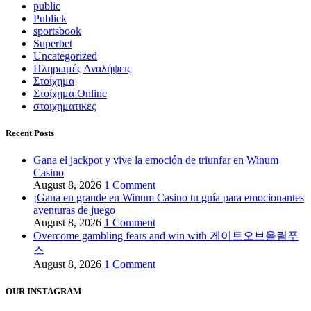
public
Publick
sportsbook
Superbet
Uncategorized
Πληρωμές Αναλήψεις
Στοίχημα
Στοίχημα Online
στοιχηματικες
Recent Posts
Gana el jackpot y vive la emoción de triunfar en Winum
Casino
August 8, 2026
1 Comment
¡Gana en grande en Winum Casino tu guía para emocionantes
aventuras de juego
August 8, 2026
1 Comment
Overcome gambling fears and win with 게이트오브올림푸
스
August 8, 2026
1 Comment
OUR INSTAGRAM