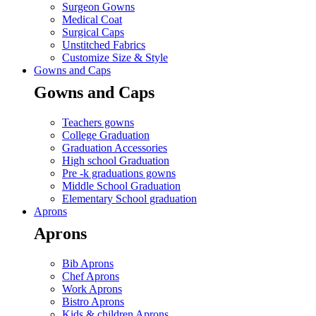
Surgeon Gowns
Medical Coat
Surgical Caps
Unstitched Fabrics
Customize Size & Style
Gowns and Caps
Gowns and Caps
Teachers gowns
College Graduation
Graduation Accessories
High school Graduation
Pre -k graduations gowns
Middle School Graduation
Elementary School graduation
Aprons
Aprons
Bib Aprons
Chef Aprons
Work Aprons
Bistro Aprons
Kids & children Aprons