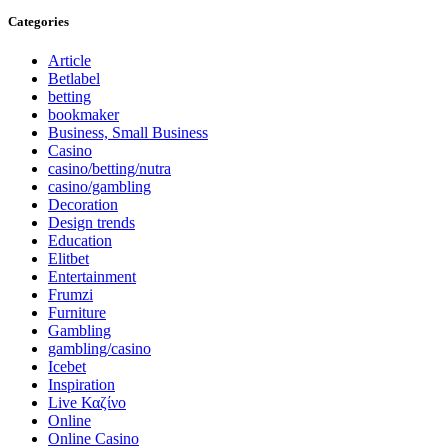
Categories
Article
Betlabel
betting
bookmaker
Business, Small Business
Casino
casino/betting/nutra
casino/gambling
Decoration
Design trends
Education
Elitbet
Entertainment
Frumzi
Furniture
Gambling
gambling/casino
Icebet
Inspiration
Live Καζίνο
Online
Online Casino