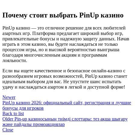
Почему стоит выбрать PinUp казино
PinUp казино — это отличное решение для всех любителей
азартных игр. Платформа предлагает широкий выбор игр,
привлекательные бонусы и надежную защиту данных. Начав
играть в этом казино, вы будете наслаждаться не только
процессом игры, но и высокой вероятностью выигрыша
благодаря многочисленным акциям и программам
лояльности.
Если вы ищете качественное и безопасное онлайн-казино с
разнообразием игровых возможностей, PinUp казино станет
идеальным выбором для вас. Не упустите шанс испытать
удачу и наслаждаться азартом в легкой и доступной форме!
Newer
PinUp казино 2026: официальный сайт, регистрация и лучшие
бонусы для игроков
Back to list
Older
Pin-up казиносының тиімді слоттары: тез ақша шығару
және пайдалы промоакциялар
Close