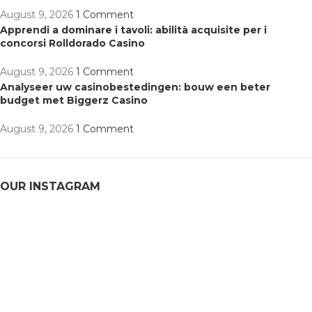
August 9, 2026
1 Comment
Apprendi a dominare i tavoli: abilità acquisite per i
concorsi Rolldorado Casino
August 9, 2026
1 Comment
Analyseer uw casinobestedingen: bouw een beter
budget met Biggerz Casino
August 9, 2026
1 Comment
OUR INSTAGRAM