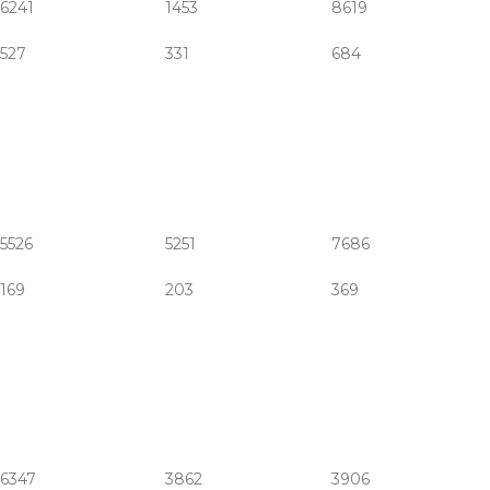
6241
1453
8619
527
331
684
5526
5251
7686
169
203
369
6347
3862
3906