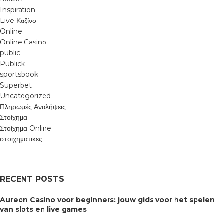
Inspiration
Live Καζίνο
Online
Online Casino
public
Publick
sportsbook
Superbet
Uncategorized
Πληρωμές Αναλήψεις
Στοίχημα
Στοίχημα Online
στοιχηματικες
RECENT POSTS
Aureon Casino voor beginners: jouw gids voor het spelen
van slots en live games