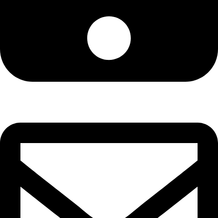
+92-21-36430504