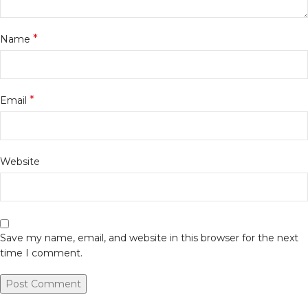
*
Name
*
Email
Website
Save my name, email, and website in this browser for the next
time I comment.