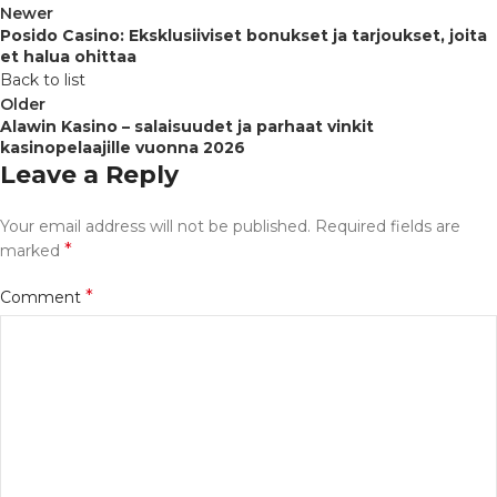
Newer
Posido Casino: Eksklusiiviset bonukset ja tarjoukset, joita
et halua ohittaa
Back to list
Older
Alawin Kasino – salaisuudet ja parhaat vinkit
kasinopelaajille vuonna 2026
Leave a Reply
Your email address will not be published.
Required fields are
*
marked
*
Comment