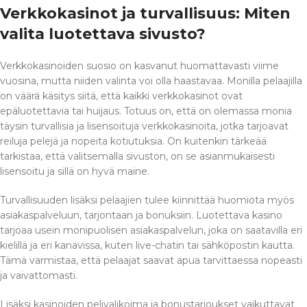
Verkkokasinot ja turvallisuus: Miten
valita luotettava sivusto?
Verkkokasinoiden suosio on kasvanut huomattavasti viime
vuosina, mutta niiden valinta voi olla haastavaa. Monilla pelaajilla
on väärä käsitys siitä, että kaikki verkkokasinot ovat
epäluotettavia tai huijaus. Totuus on, että on olemassa monia
täysin turvallisia ja lisensoituja verkkokasinoita, jotka tarjoavat
reiluja pelejä ja nopeita kotiutuksia. On kuitenkin tärkeää
tarkistaa, että valitsemalla sivuston, on se asianmukaisesti
lisensoitu ja sillä on hyvä maine.
Turvallisuuden lisäksi pelaajien tulee kiinnittää huomiota myös
asiakaspalveluun, tarjontaan ja bonuksiin. Luotettava kasino
tarjoaa usein monipuolisen asiakaspalvelun, joka on saatavilla eri
kielillä ja eri kanavissa, kuten live-chatin tai sähköpostin kautta.
Tämä varmistaa, että pelaajat saavat apua tarvittaessa nopeasti
ja vaivattomasti.
Lisäksi kasinoiden pelivalikoima ja bonustarjoukset vaikuttavat