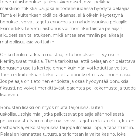
tervetuliaisbonukset ja ilmaiskierrokset, ovat pelkkää
markkinointikikkailua, joka ei todellisuudessa hyödytä pelaajaa.
Tämä ei kuitenkaan pidä paikkaansa, sillä oikein käytettynä
bonukset voivat tarjota erinomaisia mahdollisuuksia pelaajille.
Esimerkiksi tervetuliaisbonus voi moninkertaistaa pelaajan
alkuperäisen talletuksen, mikä antaa enemmän peliaikaa ja
mahdollisuuksia voittoihin.
On kuitenkin tärkeää muistaa, että bonuksiin liittyy usein
kierrätysvaatimuksia. Tämä tarkoittaa, että pelaajan on pelattava
bonusraha useita kertoja ennen kuin hän voi kotiuttaa voitot.
Tämä ei kuitenkaan tarkoita, että bonukset olisivat huono asia.
Jos pelaaja on tietoinen ehdoista ja osaa hyödyntää bonuksia
fiksusti, ne voivat merkittävästi parantaa pelikokemusta ja tuoda
lisäarvoa.
Bonusten lisäksi on myös muita tarjouksia, kuten
uskollisuusohjelmia, jotka palkitsevat pelaajia säännöllisestä
pelaamisesta. Nämä ohjelmat voivat tarjota erilaisia etuja, kuten
cashbackia, erikoistarjouksia tai jopa ilmaisia lippuja tapahtumiin.
Pelaajien kannattaa tutustua tarjontaan ja valita kasino, joka