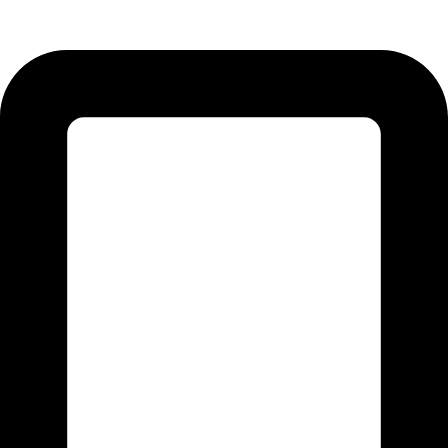
Plot # CI-27 & CI-28, 1st Floor, Sector 12-C, North Karachi
Industrial Area, Karachi - Pakistan