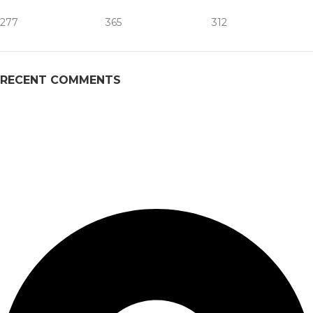
277
365
312
RECENT COMMENTS
SAMI SONS UNIFORM
is a family owned business founded in
1985