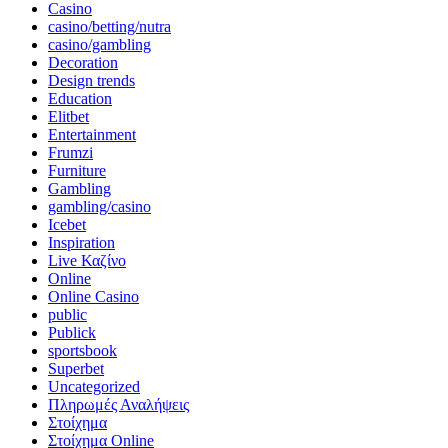
Casino
casino/betting/nutra
casino/gambling
Decoration
Design trends
Education
Elitbet
Entertainment
Frumzi
Furniture
Gambling
gambling/casino
Icebet
Inspiration
Live Καζίνο
Online
Online Casino
public
Publick
sportsbook
Superbet
Uncategorized
Πληρωμές Αναλήψεις
Στοίχημα
Στοίχημα Online