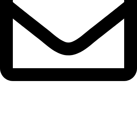
info@samisons.com.pk
Quick Links
Home
About Us