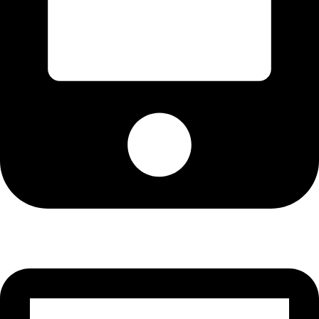
+92-21-36430504