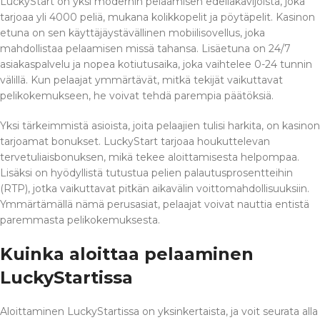
LuckyStart on yksi modernin pelaamisen edelläkävijöistä, joka
tarjoaa yli 4000 peliä, mukana kolikkopelit ja pöytäpelit. Kasinon
etuna on sen käyttäjäystävällinen mobiilisovellus, joka
mahdollistaa pelaamisen missä tahansa. Lisäetuna on 24/7
asiakaspalvelu ja nopea kotiutusaika, joka vaihtelee 0-24 tunnin
välillä. Kun pelaajat ymmärtävät, mitkä tekijät vaikuttavat
pelikokemukseen, he voivat tehdä parempia päätöksiä.
Yksi tärkeimmistä asioista, joita pelaajien tulisi harkita, on kasinon
tarjoamat bonukset. LuckyStart tarjoaa houkuttelevan
tervetuliaisbonuksen, mikä tekee aloittamisesta helpompaa.
Lisäksi on hyödyllistä tutustua pelien palautusprosentteihin
(RTP), jotka vaikuttavat pitkän aikavälin voittomahdollisuuksiin.
Ymmärtämällä nämä perusasiat, pelaajat voivat nauttia entistä
paremmasta pelikokemuksesta.
Kuinka aloittaa pelaaminen
LuckyStartissa
Aloittaminen LuckyStartissa on yksinkertaista, ja voit seurata alla