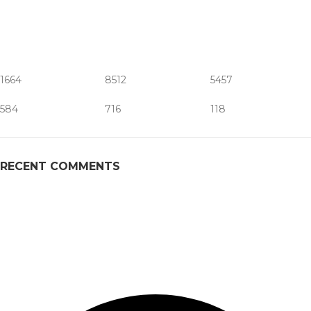
1664
8512
5457
584
716
118
RECENT COMMENTS
SAMI SONS UNIFORM
is a family owned business founded in
1985