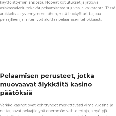
käyttöliittymän ansiosta. Nopeat kotiutukset ja jatkuva
asiakaspalvelu tekevät pelaamisesta sujuvaa ja vaivatonta. Tässä
artikkelissa syvennymme siihen, mitä LuckyStart tarjoaa
pelaajilleen ja miten voit aloittaa pelaamisen tehokkaasti.
Pelaamisen perusteet, jotka
muovaavat älykkäitä kasino
päätöksiä
Verkko-kasinot ovat kehittyneet merkittävästi viime vuosina, ja
ne tarjoavat pelaajille yhä enemmän vaihtoehtoja ja hyötyjä.