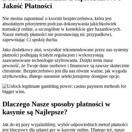
Jakość Płatności
Nie można zapominać o kwestii bezpieczeństwa, która jest
absolutnym priorytetem podczas dokonywania jakichkolwiek
transakcji online, a szczególnie w kontekście gier hazardowych.
Nasze metody płatności nie pozostawiają nic przypadkowi,
zapewniając Ci spokój ducha.
Jako dodatkowy atut, wszystkie rekomendowane przez nas systemy
płatności podlegają ścisłym regulacjom i wykorzystują
zaawansowane technologie szyfrowania. Dzięki temu masz
pewność, że Twoje dane osobowe i finansowe są zawsze skutecznie
chronione. Bezpieczeństwo jest dla nas równie ważne, jak wygoda
użytkownika, dlatego starannie selekcjonujemy dostępne opcje.
Dlaczego Nasze sposoby płatności w
kasynie są Najlepsze?
Jak do tej pory wyjaśniliśmy, wybór odpowiednich metod płatności
jest kluczowy dla udanej gry w kasynie online. Dlatego też, nasze