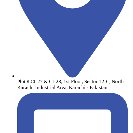
Plot # CI-27 & CI-28, 1st Floor, Sector 12-C, North
Karachi Industrial Area, Karachi - Pakistan