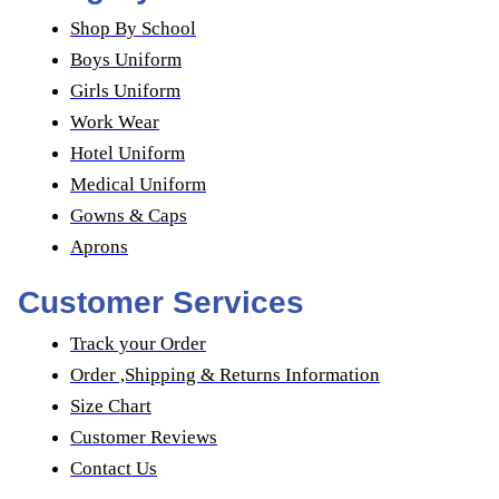
Shop By School
Boys Uniform
Girls Uniform
Work Wear
Hotel Uniform
Medical Uniform
Gowns & Caps
Aprons
Customer Services
Track your Order
Order ,Shipping & Returns Information
Size Chart
Customer Reviews
Contact Us