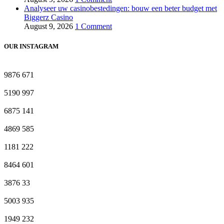
Analyseer uw casinobestedingen: bouw een beter budget met
Biggerz Casino
August 9, 2026
1 Comment
OUR INSTAGRAM
9876
671
5190
997
6875
141
4869
585
1181
222
8464
601
3876
33
5003
935
1949
232