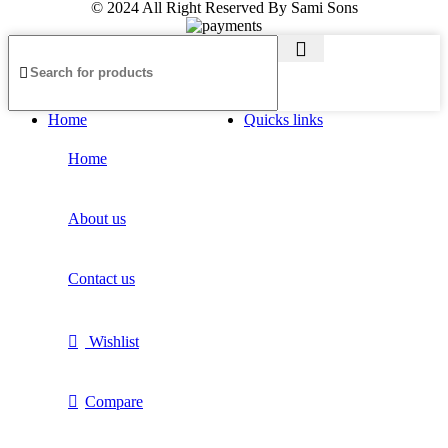
© 2024 All Right Reserved By Sami Sons
Home
Quicks links
Home
About us
Contact us
Wishlist
Compare