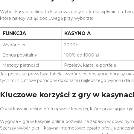
Wybór kasyna online to kluczowa decyzja, która wpłynie na Two
które należy wziąć pod uwagę przy wyborze:
FUNKCJA
KASYNO A
Wybór gier
2000+
Bonus powitalny
100% do 1000 zł
Metody płatności
Przelew, karta, e-portfele
Jak pokazuje powyższa tabela, wybór gier, dostępne bonusy oraz
tych różnic może pomóc w dokonaniu najlepszego wyboru dla si
Kluczowe korzyści z gry w kasynac
Gry w kasynie online oferują wiele korzyści, które przyciągają gra
Wygoda – gra w kasynie online pozwala na zabawę w dowolnym m
Szerszy wybór gier – kasyna internetowe często oferują znacznie 