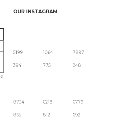
OUR INSTAGRAM
5199
1064
7897
394
775
248
ie
8734
6218
6779
865
812
692