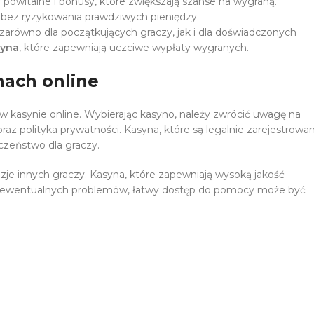
 powitalne i bonusy, które zwiększają szanse na wygraną.
 bez ryzykowania prawdziwych pieniędzy.
zarówno dla początkujących graczy, jak i dla doświadczonych
syna
, które zapewniają uczciwe wypłaty wygranych.
nach online
kasynie online. Wybierając kasyno, należy zwrócić uwagę na
oraz polityka prywatności. Kasyna, które są legalnie zarejestrowa
czeństwo dla graczy.
zje innych graczy. Kasyna, które zapewniają wysoką jakość
dku ewentualnych problemów, łatwy dostęp do pomocy może być