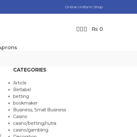
Online Uniform Shop
₨
0
Aprons
CATEGORIES
Article
Betlabel
betting
bookmaker
Business, Small Business
Casino
casino/betting/nutra
casino/gambling
a
Decoration