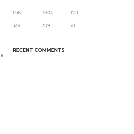
6981
7804
1211
339
709
81
RECENT COMMENTS
ne