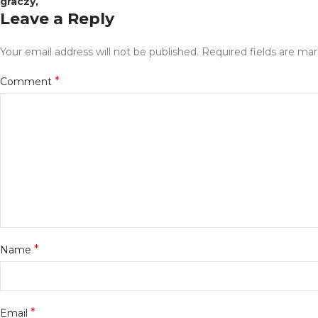
graczy,
Leave a Reply
Your email address will not be published.
Required fields are ma
*
Comment
*
Name
*
Email