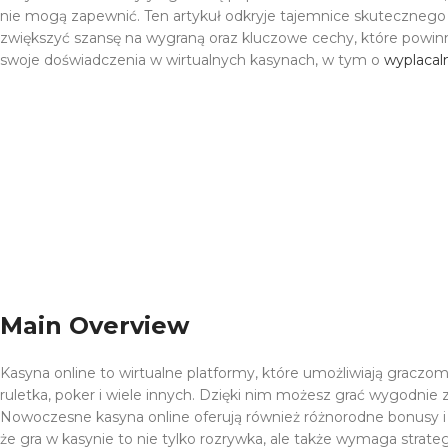
nie mogą zapewnić. Ten artykuł odkryje tajemnice skutecznego
zwiększyć szansę na wygraną oraz kluczowe cechy, które powinno
swoje doświadczenia w wirtualnych kasynach, w tym o
wyplacal
Main Overview
Kasyna online to wirtualne platformy, które umożliwiają graczo
ruletka, poker i wiele innych. Dzięki nim możesz grać wygodnie
Nowoczesne kasyna online oferują również różnorodne bonusy i p
że gra w kasynie to nie tylko rozrywka, ale także wymaga strate