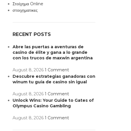
Στοίχημα Online
στοιχηματικες
RECENT POSTS
Abre las puertas a aventuras de
casino de élite y gana a lo grande
con los trucos de maxwin argentina
August 8, 2026
1 Comment
Descubre estrategias ganadoras con
winum tu guía de casino sin igual
August 8, 2026
1 Comment
Unlock Wins: Your Guide to Gates of
Olympus Casino Gambling
August 8, 2026
1 Comment