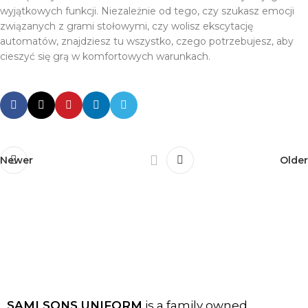
wyjątkowych funkcji. Niezależnie od tego, czy szukasz emocji
związanych z grami stołowymi, czy wolisz ekscytację
automatów, znajdziesz tu wszystko, czego potrzebujesz, aby
cieszyć się grą w komfortowych warunkach.
Newer
Older
SAMI SONS UNIFORM
is a family owned