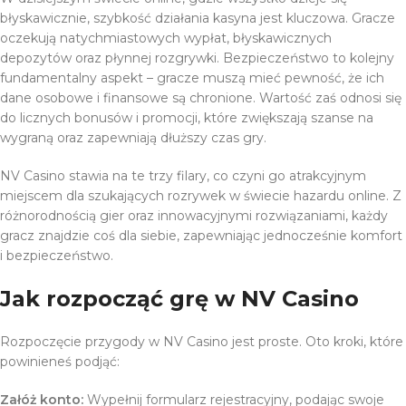
błyskawicznie, szybkość działania kasyna jest kluczowa. Gracze
oczekują natychmiastowych wypłat, błyskawicznych
depozytów oraz płynnej rozgrywki. Bezpieczeństwo to kolejny
fundamentalny aspekt – gracze muszą mieć pewność, że ich
dane osobowe i finansowe są chronione. Wartość zaś odnosi się
do licznych bonusów i promocji, które zwiększają szanse na
wygraną oraz zapewniają dłuższy czas gry.
NV Casino stawia na te trzy filary, co czyni go atrakcyjnym
miejscem dla szukających rozrywek w świecie hazardu online. Z
różnorodnością gier oraz innowacyjnymi rozwiązaniami, każdy
gracz znajdzie coś dla siebie, zapewniając jednocześnie komfort
i bezpieczeństwo.
Jak rozpocząć grę w NV Casino
Rozpoczęcie przygody w NV Casino jest proste. Oto kroki, które
powinieneś podjąć:
Załóż konto:
Wypełnij formularz rejestracyjny, podając swoje