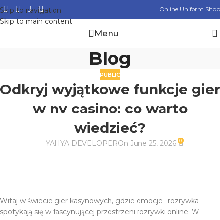
Online Uniform Shop
Skip to navigation
Skip to main content
Menu
Blog
PUBLIC
Odkryj wyjątkowe funkcje gier
w nv casino: co warto
wiedzieć?
0
YAHYA DEVELOPER
On June 25, 2026
Witaj w świecie gier kasynowych, gdzie emocje i rozrywka
spotykają się w fascynującej przestrzeni rozrywki online. W