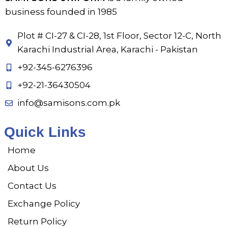
business founded in 1985
Plot # CI-27 & CI-28, 1st Floor, Sector 12-C, North
Karachi Industrial Area, Karachi - Pakistan
+92-345-6276396
+92-21-36430504
info@samisons.com.pk
Quick Links
Home
About Us
Contact Us
Exchange Policy
Return Policy