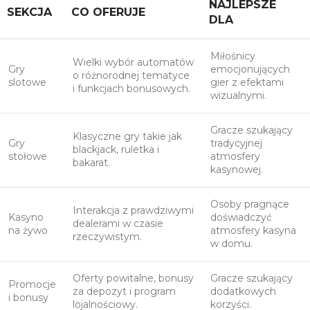
NAJLEPSZE
SEKCJA
CO OFERUJE
DLA
Miłośnicy
Wielki wybór automatów
Gry
emocjonujących
o różnorodnej tematyce
slotowe
gier z efektami
i funkcjach bonusowych.
wizualnymi.
Gracze szukający
Klasyczne gry takie jak
Gry
tradycyjnej
blackjack, ruletka i
stołowe
atmosfery
bakarat.
kasynowej.
Osoby pragnące
Interakcja z prawdziwymi
Kasyno
doświadczyć
dealerami w czasie
na żywo
atmosfery kasyna
rzeczywistym.
w domu.
Oferty powitalne, bonusy
Gracze szukający
Promocje
za depozyt i program
dodatkowych
i bonusy
lojalnościowy.
korzyści.