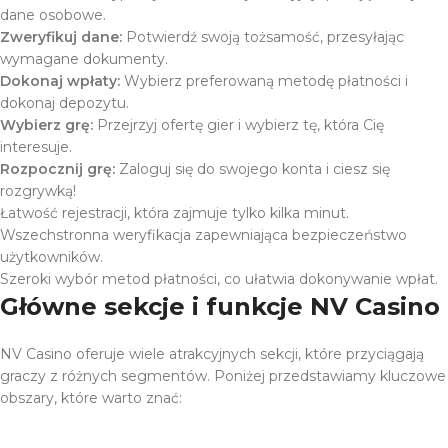
dane osobowe.
Zweryfikuj dane:
Potwierdź swoją tożsamość, przesyłając
wymagane dokumenty.
Dokonaj wpłaty:
Wybierz preferowaną metodę płatności i
dokonaj depozytu.
Wybierz grę:
Przejrzyj ofertę gier i wybierz tę, która Cię
interesuje.
Rozpocznij grę:
Zaloguj się do swojego konta i ciesz się
rozgrywką!
Łatwość rejestracji, która zajmuje tylko kilka minut.
Wszechstronna weryfikacja zapewniająca bezpieczeństwo
użytkowników.
Szeroki wybór metod płatności, co ułatwia dokonywanie wpłat.
Główne sekcje i funkcje NV Casino
NV Casino oferuje wiele atrakcyjnych sekcji, które przyciągają
graczy z różnych segmentów. Poniżej przedstawiamy kluczowe
obszary, które warto znać: