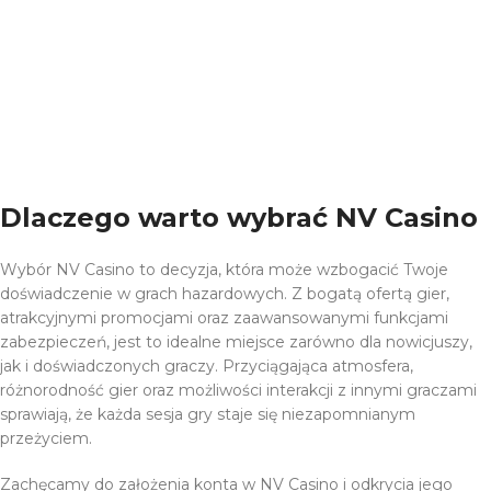
Dlaczego warto wybrać NV Casino
Wybór NV Casino to decyzja, która może wzbogacić Twoje
doświadczenie w grach hazardowych. Z bogatą ofertą gier,
atrakcyjnymi promocjami oraz zaawansowanymi funkcjami
zabezpieczeń, jest to idealne miejsce zarówno dla nowicjuszy,
jak i doświadczonych graczy. Przyciągająca atmosfera,
różnorodność gier oraz możliwości interakcji z innymi graczami
sprawiają, że każda sesja gry staje się niezapomnianym
przeżyciem.
Zachęcamy do założenia konta w NV Casino i odkrycia jego