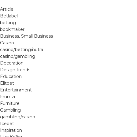
Article
Betlabel
betting
bookmaker
Business, Small Business
Casino
casino/betting/nutra
casino/gambling
Decoration
Design trends
Education
Elitbet
Entertainment
Frumzi
Furniture
Gambling
gambling/casino
Icebet
Inspiration