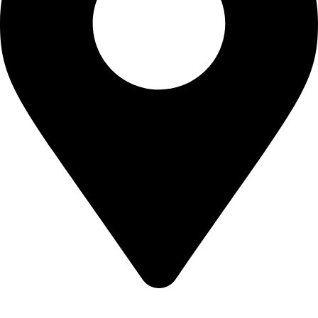
Plot # CI-27 & CI-28, 1st Floor, Sector 12-C, North Karachi
Industrial Area, Karachi - Pakistan