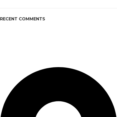
RECENT COMMENTS
SAMI SONS UNIFORM
is a family owned business founded in
1985