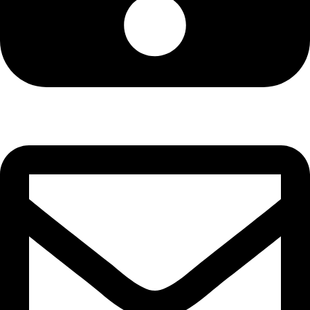
+92-21-36430504