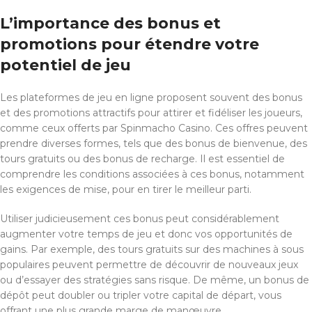
L’importance des bonus et
promotions pour étendre votre
potentiel de jeu
Les plateformes de jeu en ligne proposent souvent des bonus
et des promotions attractifs pour attirer et fidéliser les joueurs,
comme ceux offerts par Spinmacho Casino. Ces offres peuvent
prendre diverses formes, tels que des bonus de bienvenue, des
tours gratuits ou des bonus de recharge. Il est essentiel de
comprendre les conditions associées à ces bonus, notamment
les exigences de mise, pour en tirer le meilleur parti.
Utiliser judicieusement ces bonus peut considérablement
augmenter votre temps de jeu et donc vos opportunités de
gains. Par exemple, des tours gratuits sur des machines à sous
populaires peuvent permettre de découvrir de nouveaux jeux
ou d’essayer des stratégies sans risque. De même, un bonus de
dépôt peut doubler ou tripler votre capital de départ, vous
offrant une plus grande marge de manœuvre.