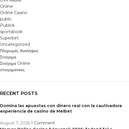
Live Καζίνο
Online
Online Casino
public
Publick
sportsbook
Superbet
Uncategorized
Πληρωμές Αναλήψεις
Στοίχημα
Στοίχημα Online
στοιχηματικες
RECENT POSTS
Domina las apuestas con dinero real con la cautivadora
experiencia de casino de Melbet
August 7, 2026
1 Comment