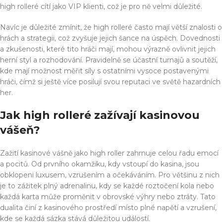
high rolleré cítí jako VIP klienti, což je pro ně velmi důležité.
Navíc je důležité zmínit, že high rolleré často mají větší znalosti o
hrách a strategii, což zvyšuje jejich šance na úspěch. Dovednosti
a zkušenosti, které tito hráči mají, mohou výrazně ovlivnit jejich
herní styl a rozhodování. Pravidelně se účastní turnajů a soutěží,
kde mají možnost měřit síly s ostatními vysoce postavenými
hráči, čímž si ještě více posilují svou reputaci ve světě hazardních
her.
Jak high rolleré zažívají kasinovou
vášeň?
Zažití kasinové vášně jako high roller zahrnuje celou řadu emocí
a pocitů. Od prvního okamžiku, kdy vstoupí do kasina, jsou
obklopeni luxusem, vzrušením a očekáváním. Pro většinu z nich
je to zážitek plný adrenalinu, kdy se každé roztočení kola nebo
každá karta může proměnit v obrovské výhry nebo ztráty. Tato
dualita činí z kasinového prostředí místo plné napětí a vzrušení,
kde se každá sázka stává důležitou událostí.