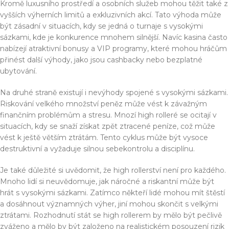
Kromě luxusního prostředí a osobních služeb mohou těžit také z
vyšších výherních limitů a exkluzivních akcí. Tato výhoda může
být zásadní v situacích, kdy se jedná o turnaje s vysokými
sázkami, kde je konkurence mnohem silnější. Navíc kasina často
nabízejí atraktivní bonusy a VIP programy, které mohou hráčům
přinést další výhody, jako jsou cashbacky nebo bezplatné
ubytování.
Na druhé straně existují i nevýhody spojené s vysokými sázkami.
Riskování velkého množství peněz může vést k závažným
finančním problémům a stresu. Mnozí high rolleré se ocitají v
situacích, kdy se snaží získat zpět ztracené peníze, což může
vést k ještě větším ztrátám. Tento cyklus může být vysoce
destruktivní a vyžaduje silnou sebekontrolu a disciplínu.
Je také důležité si uvědomit, že high rollerství není pro každého.
Mnoho lidí si neuvědomuje, jak náročné a riskantní může být
hrát s vysokými sázkami. Zatímco někteří lidé mohou mít štěstí
a dosáhnout významných výher, jiní mohou skončit s velkými
ztrátami. Rozhodnutí stát se high rollerem by mělo být pečlivě
zváženo a mělo by být založeno na realistickém posouzení rizik