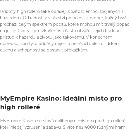
Příběhy high rollerů také odrážejí složitost emocí spojených s
hazardem. Od radosti z vítězství po bolest z proher, každý hráč
prochází celým spektrem pocitů, které mohou mít trvalý dopad
na jejich životy. Tyto zkušenosti často utvářejí jejich budoucí
přístup k hazardu a životu jako takovému. V konečném
důsledku jsou tyto příběhy nejen o penězích, ale i o lidském
duchu a schopnosti se postavit překážkám.
MyEmpire Kasino: Ideální místo pro
high rolleré
MyEmpire Kasino se stává oblíbeným místem pro high rolleré,
kteří hledají vzrušení a zábavu. S více než 4000 různými hrami,