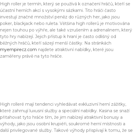
High roller je termín, který se používá k označení hráčů, kteří se
účastní herních akcí s vysokými sázkami. Tito hráči často
investují značné množství peněz do různých her, jako jsou
poker, blackjack nebo ruleta. Většina high rollerů je motivována
nejen touhou po výhře, ale také vzrušením a adrenalinem, který
tyto hry nabízejí. Jejich přístup k hraní je často odlišný od
běžných hráčů, kteří sázejí menší částky. Na stránkách
myempirecz.com
najdete atraktivní nabídky, které jsou
zaměřeny právě na tyto hráče.
High rolleré mají tendenci vyhledávat exkluzivní herní zážitky,
které zahrnují luxusní služby a speciální nabídky. Kasina se snaží
přitahovat tyto hráče tím, že jim nabízejí atraktivní bonusy a
výhody, jako jsou osobní krupiéři, soukromé herní místnosti a
další privilegované služby. Takové výhody přispívají k tomu, že se