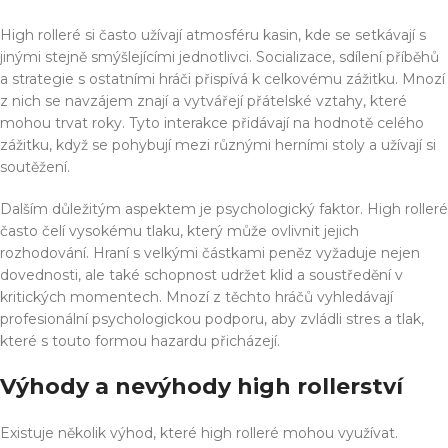
High rolleré si často užívají atmosféru kasin, kde se setkávají s
jinými stejně smýšlejícími jednotlivci. Socializace, sdílení příběhů
a strategie s ostatními hráči přispívá k celkovému zážitku. Mnozí
z nich se navzájem znají a vytvářejí přátelské vztahy, které
mohou trvat roky. Tyto interakce přidávají na hodnotě celého
zážitku, když se pohybují mezi různými herními stoly a užívají si
soutěžení.
Dalším důležitým aspektem je psychologický faktor. High rolleré
často čelí vysokému tlaku, který může ovlivnit jejich
rozhodování. Hraní s velkými částkami peněz vyžaduje nejen
dovednosti, ale také schopnost udržet klid a soustředění v
kritických momentech. Mnozí z těchto hráčů vyhledávají
profesionální psychologickou podporu, aby zvládli stres a tlak,
které s touto formou hazardu přicházejí.
Výhody a nevýhody high rollerství
Existuje několik výhod, které high rolleré mohou využívat.