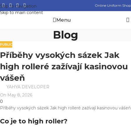
Online Uniform Shop
Skip to navigation
Skip to main content
Menu
Blog
PUBLIC
Příběhy vysokých sázek Jak
high rolleré zažívají kasinovou
vášeň
YAHYA DEVELOPER
On May 8, 2026
0
Příběhy vysokých sázek Jak high rolleré zažívají kasinovou vášeň
Co je to high roller?