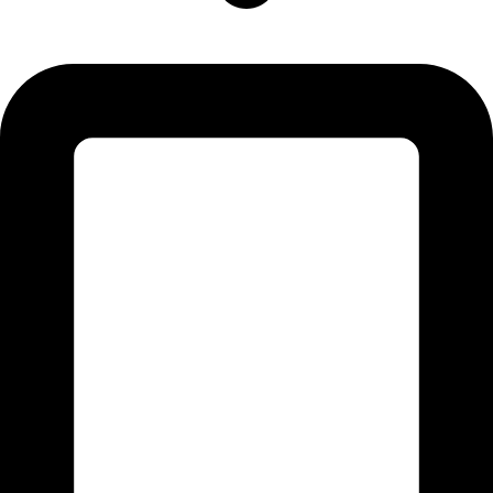
Plot # CI-27 & CI-28, 1st Floor, Sector 12-C, North Karachi
Industrial Area, Karachi - Pakistan