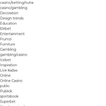
casino/betting/nutra
casino/gambling
Decoration
Design trends
Education
Elitbet
Entertainment
Frumzi
Furniture
Gambling
gambling/casino
Icebet
Inspiration
Live Καζίνο
Online
Online Casino
public
Publick
sportsbook
Superbet