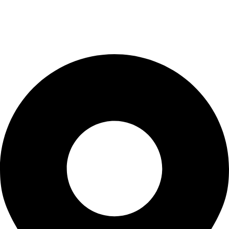
SAMI SONS UNIFORM
is a family owned business founded in
1985