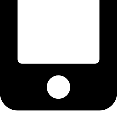
+92-21-36430504