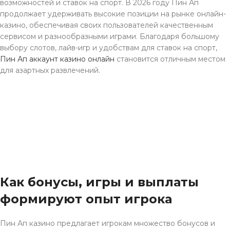
возможностей и ставок на спорт. В 2026 году Пин Ап
продолжает удерживать высокие позиции на рынке онлайн-
казино, обеспечивая своих пользователей качественным
сервисом и разнообразными играми. Благодаря большому
выбору слотов, лайв-игр и удобствам для ставок на спорт,
Пин Ап аккаунт казино онлайн
становится отличным местом
для азартных развлечений.
Как бонусы, игры и выплаты
формируют опыт игрока
Пин Ап казино предлагает игрокам множество бонусов и