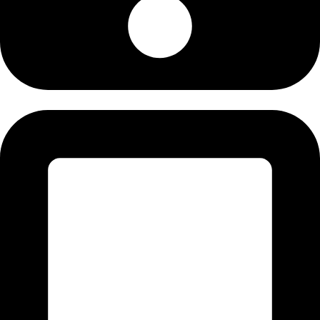
+92-345-6276396