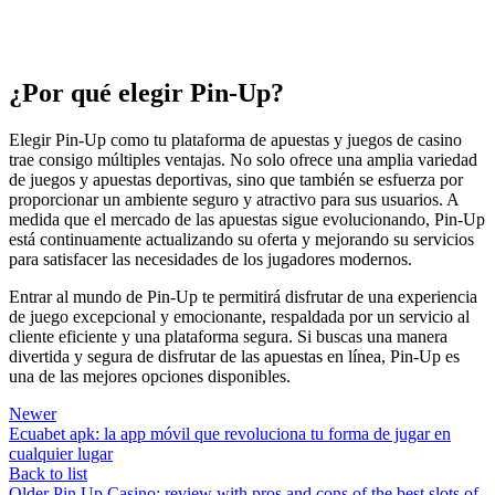
¿Por qué elegir Pin-Up?
Elegir Pin-Up como tu plataforma de apuestas y juegos de casino
trae consigo múltiples ventajas. No solo ofrece una amplia variedad
de juegos y apuestas deportivas, sino que también se esfuerza por
proporcionar un ambiente seguro y atractivo para sus usuarios. A
medida que el mercado de las apuestas sigue evolucionando, Pin-Up
está continuamente actualizando su oferta y mejorando su servicios
para satisfacer las necesidades de los jugadores modernos.
Entrar al mundo de Pin-Up te permitirá disfrutar de una experiencia
de juego excepcional y emocionante, respaldada por un servicio al
cliente eficiente y una plataforma segura. Si buscas una manera
divertida y segura de disfrutar de las apuestas en línea, Pin-Up es
una de las mejores opciones disponibles.
Newer
Ecuabet apk: la app móvil que revoluciona tu forma de jugar en
cualquier lugar
Back to list
Older
Pin Up Casino: review with pros and cons of the best slots of