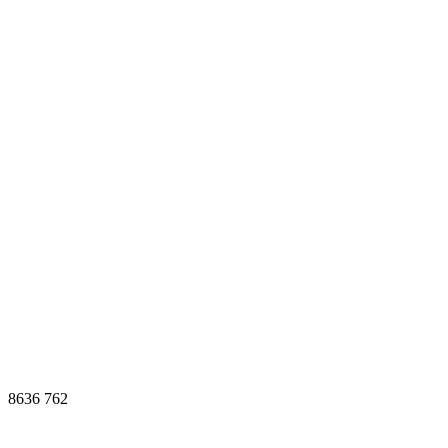
8636
762