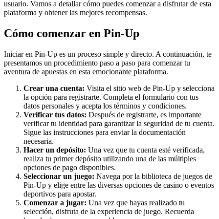
usuario. Vamos a detallar cómo puedes comenzar a disfrutar de esta
plataforma y obtener las mejores recompensas.
Cómo comenzar en Pin-Up
Iniciar en Pin-Up es un proceso simple y directo. A continuación, te
presentamos un procedimiento paso a paso para comenzar tu
aventura de apuestas en esta emocionante plataforma.
Crear una cuenta:
Visita el sitio web de Pin-Up y selecciona
la opción para registrarte. Completa el formulario con tus
datos personales y acepta los términos y condiciones.
Verificar tus datos:
Después de registrarte, es importante
verificar tu identidad para garantizar la seguridad de tu cuenta.
Sigue las instrucciones para enviar la documentación
necesaria.
Hacer un depósito:
Una vez que tu cuenta esté verificada,
realiza tu primer depósito utilizando una de las múltiples
opciones de pago disponibles.
Seleccionar un juego:
Navega por la biblioteca de juegos de
Pin-Up y elige entre las diversas opciones de casino o eventos
deportivos para apostar.
Comenzar a jugar:
Una vez que hayas realizado tu
selección, disfruta de la experiencia de juego. Recuerda