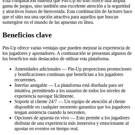
Esta comparación muestra que Pin-Up no solo ofrece una amplia
gama de juegos, sino también una excelente atención a la seguridad
y atractivos bonos de bienvenida. Esta combinación de factores hace
que el sitio sea una opción atractiva para aquellos que buscan
sumergirse en el mundo de las apuestas en línea.
Beneficios clave
Pin-Up ofrece varias ventajas que pueden mejorar la experiencia de
los jugadores y apostadores. A continuación se presentan algunos de
los beneficios más destacados de utilizar esta plataforma.
Amenidades adicionales — Pin-Up proporciona promociones
y bonificaciones continuas que benefician a los jugadores
recurrentes.
Interfaz amigable — La plataforma está diseñada para ser
intuitiva, permitiendo a los usuarios de todos los niveles de
experiencia navegar fácilmente.
Soporte al cliente 24/7 — Un equipo de atención al cliente
disponible en cualquier momento garantiza que los jugadores
tengan asistencia cuando la necesiten.
Opciones de apuesta en vivo — Esto permite a los jugadores
disfrutar de una experiencia más inmersiva y emocionante al
apostar en eventos en tiempo real.