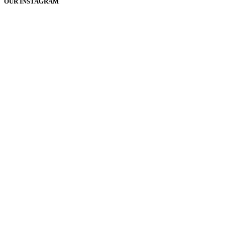
OUR INSTAGRAM