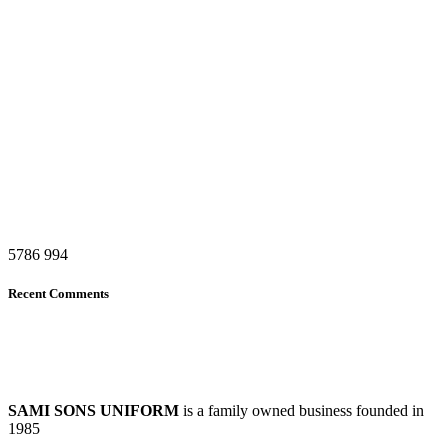
5786
994
Recent Comments
SAMI SONS UNIFORM
is a family owned business founded in
1985