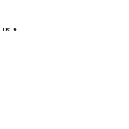
1095
96