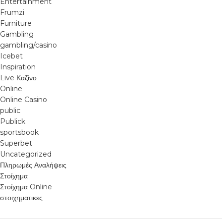
Entertainment
Frumzi
Furniture
Gambling
gambling/casino
Icebet
Inspiration
Live Καζίνο
Online
Online Casino
public
Publick
sportsbook
Superbet
Uncategorized
Πληρωμές Αναλήψεις
Στοίχημα
Στοίχημα Online
στοιχηματικες