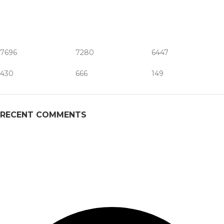
7696
7280
6447
430
666
149
RECENT COMMENTS
SAMI SONS UNIFORM
is a family owned business founded in
1985