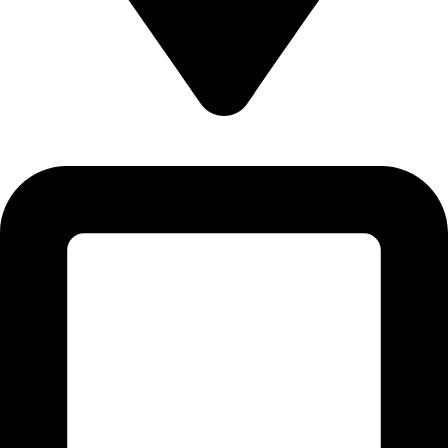
Plot # CI-27 & CI-28, 1st Floor, Sector 12-C, North Karachi
Industrial Area, Karachi - Pakistan