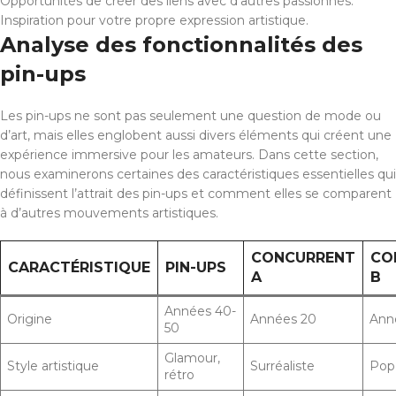
Opportunités de créer des liens avec d’autres passionnés.
Inspiration pour votre propre expression artistique.
Analyse des fonctionnalités des
pin-ups
Les pin-ups ne sont pas seulement une question de mode ou
d’art, mais elles englobent aussi divers éléments qui créent une
expérience immersive pour les amateurs. Dans cette section,
nous examinerons certaines des caractéristiques essentielles qui
définissent l’attrait des pin-ups et comment elles se comparent
à d’autres mouvements artistiques.
CONCURRENT
CO
CARACTÉRISTIQUE
PIN-UPS
A
B
Années 40-
Origine
Années 20
Ann
50
Glamour,
Style artistique
Surréaliste
Pop
rétro