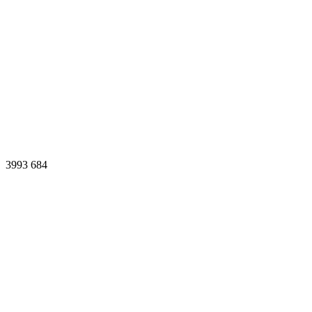
3993
684