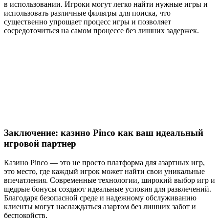
в использовании. Игроки могут легко найти нужные игры и
использовать различные фильтры для поиска, что
существенно упрощает процесс игры и позволяет
сосредоточиться на самом процессе без лишних задержек.
Заключение: казино Pinco как ваш идеальный
игровой партнер
Казино Pinco — это не просто платформа для азартных игр,
это место, где каждый игрок может найти свои уникальные
впечатления. Современные технологии, широкий выбор игр и
щедрые бонусы создают идеальные условия для развлечений.
Благодаря безопасной среде и надежному обслуживанию
клиенты могут наслаждаться азартом без лишних забот и
беспокойств.