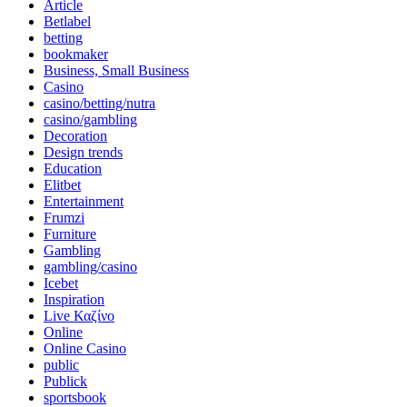
Article
Betlabel
betting
bookmaker
Business, Small Business
Casino
casino/betting/nutra
casino/gambling
Decoration
Design trends
Education
Elitbet
Entertainment
Frumzi
Furniture
Gambling
gambling/casino
Icebet
Inspiration
Live Καζίνο
Online
Online Casino
public
Publick
sportsbook