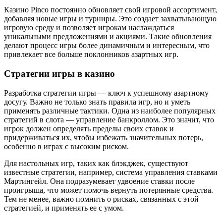
Казино Pinco постоянно обновляет свой игровой ассортимент,
добавляя новые игры и турниры. Это создает захватывающую
игровую среду и позволяет игрокам наслаждаться
уникальными предложениями и акциями. Такие обновления
делают процесс игры более динамичным и интересным, что
привлекает все больше поклонников азартных игр.
Стратегии игры в казино
Разработка стратегии игры — ключ к успешному азартному
досугу. Важно не только знать правила игр, но и уметь
применять различные тактики. Одна из наиболее популярных
стратегий в слота — управление банкроллом. Это значит, что
игрок должен определять пределы своих ставок и
придерживаться их, чтобы избежать значительных потерь,
особенно в играх с высоким риском.
Для настольных игр, таких как блэкджек, существуют
известные стратегии, например, система управления ставками
Мартингейл. Она подразумевает удвоение ставки после
проигрыша, что может помочь вернуть потерянные средства.
Тем не менее, важно помнить о рисках, связанных с этой
стратегией, и применять ее с умом.