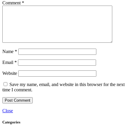
Comment
*
Name
*
Email
*
Website
Save my name, email, and website in this browser for the next
time I comment.
Close
Categories