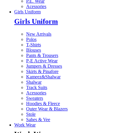
P.E. Wear
Acessories
Girls Uniform
Girls Uniform
New Arrivals
Polos
T-Shirts
Blouses
Pants & Trousers
P-E Active Wear
Jumpers & Dresses
Skirts & Pinafore
Kameez&Shalwar
Shalwar
Track Suits
Acessories
Sweaters
Hoodies & Fleece
Outer Wear & Blazers
Stole
Sahes & Vee
Work Wear