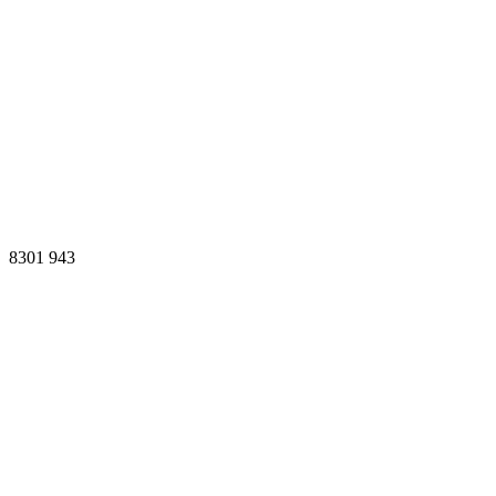
8301
943