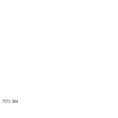
7572
304