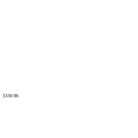
3330
86