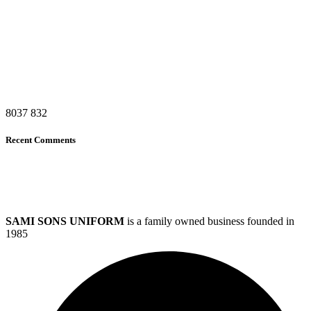
8037
832
Recent Comments
SAMI SONS UNIFORM
is a family owned business founded in
1985