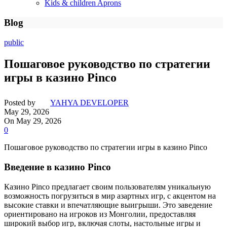
Kids & children Aprons
Blog
public
Пошаговое руководство по стратегии
игры в казино Pinco
Posted by
YAHYA DEVELOPER
May 29, 2026
On May 29, 2026
0
Пошаговое руководство по стратегии игры в казино Pinco
Введение в казино Pinco
Казино Pinco предлагает своим пользователям уникальную
возможность погрузиться в мир азартных игр, с акцентом на
высокие ставки и впечатляющие выигрыши. Это заведение
ориентировано на игроков из Монголии, предоставляя
широкий выбор игр, включая слоты, настольные игры и