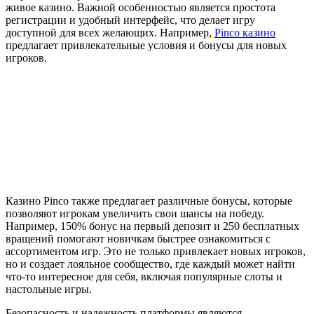
живое казино. Важной особенностью является простота
регистрации и удобный интерфейс, что делает игру
доступной для всех желающих. Например,
Pinco казино
предлагает привлекательные условия и бонусы для новых
игроков.
Казино Pinco также предлагает различные бонусы, которые
позволяют игрокам увеличить свои шансы на победу.
Например, 150% бонус на первый депозит и 250 бесплатных
вращений помогают новичкам быстрее ознакомиться с
ассортиментом игр. Это не только привлекает новых игроков,
но и создает лояльное сообщество, где каждый может найти
что-то интересное для себя, включая популярные слоты и
настольные игры.
Безопасность и надежность платформы являются