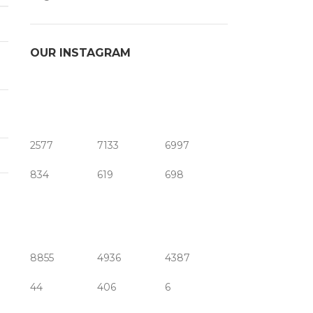
OUR INSTAGRAM
2577
7133
6997
834
619
698
8855
4936
4387
44
406
6