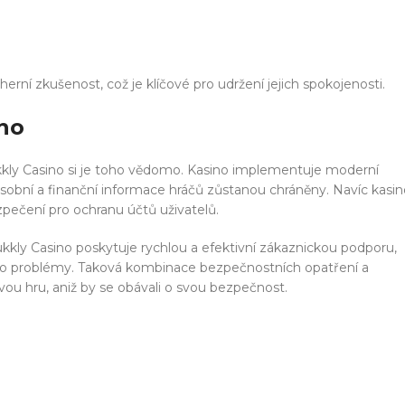
erní zkušenost, což je klíčové pro udržení jejich spokojenosti.
no
kkly Casino si je toho vědomo. Kasino implementuje moderní
e osobní a finanční informace hráčů zůstanou chráněny. Navíc kasi
zpečení pro ochranu účtů uživatelů.
kly Casino poskytuje rychlou a efektivní zákaznickou podporu,
nebo problémy. Taková kombinace bezpečnostních opatření a
vou hru, aniž by se obávali o svou bezpečnost.