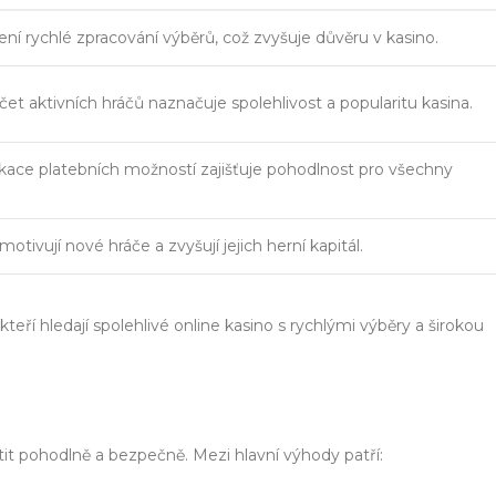
ení rychlé zpracování výběrů, což zvyšuje důvěru v kasino.
čet aktivních hráčů naznačuje spolehlivost a popularitu kasina.
ikace platebních možností zajišťuje pohodlnost pro všechny
otivují nové hráče a zvyšují jejich herní kapitál.
 kteří hledají spolehlivé online kasino s rychlými výběry a širokou
tit pohodlně a bezpečně. Mezi hlavní výhody patří: