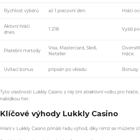
Rychlost výběrů
až 1 pracovní den
Hráči oc
Aktivní hráči
1 218
Vyšší po
dnes
Visa, Mastercard, Skrill,
Diversif
Platební metody
Neteller
hráče.
Uvítací bonus
připsán po vkladu
Bonusy m
Tyto vlastnosti Lukkly Casino z něj činí atraktivní volbu pro hráče,
nabídkou her.
Klíčové výhody Lukkly Casino
Hraní v Lukkly Casino přináší řadu výhod, díky nimž se můžete cí