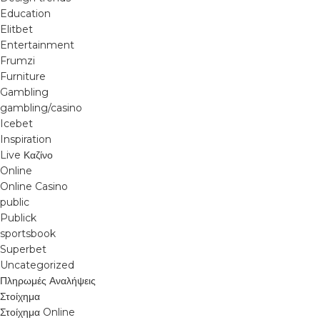
Education
Elitbet
Entertainment
Frumzi
Furniture
Gambling
gambling/casino
Icebet
Inspiration
Live Καζίνο
Online
Online Casino
public
Publick
sportsbook
Superbet
Uncategorized
Πληρωμές Αναλήψεις
Στοίχημα
Στοίχημα Online