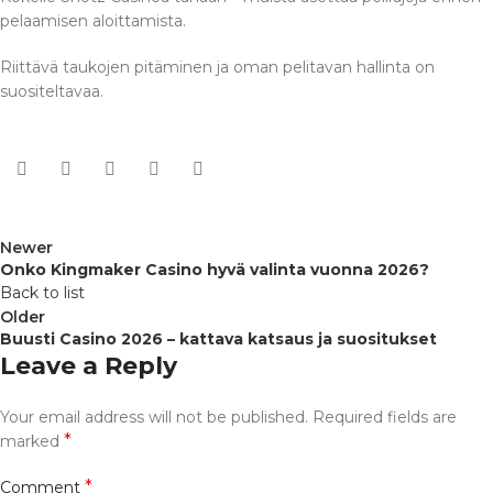
pelaamisen aloittamista.
Riittävä taukojen pitäminen ja oman pelitavan hallinta on
suositeltavaa.
Newer
Onko Kingmaker Casino hyvä valinta vuonna 2026?
Back to list
Older
Buusti Casino 2026 – kattava katsaus ja suositukset
Leave a Reply
Your email address will not be published.
Required fields are
*
marked
*
Comment