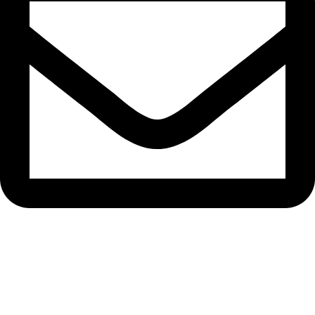
info@samisons.com.pk
Quick Links