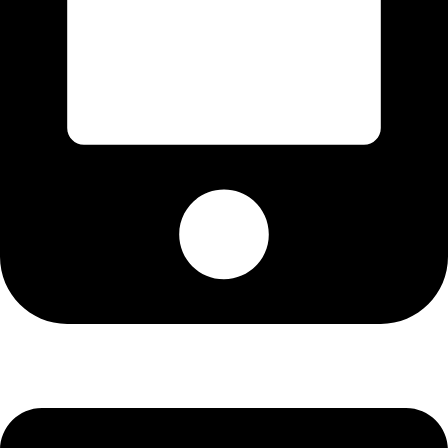
+92-21-36430504