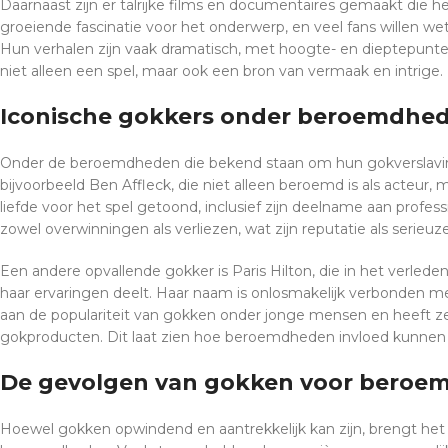
Daarnaast zijn er talrijke films en documentaires gemaakt die he
groeiende fascinatie voor het onderwerp, en veel fans willen w
Hun verhalen zijn vaak dramatisch, met hoogte- en dieptepun
niet alleen een spel, maar ook een bron van vermaak en intrige.
Iconische gokkers onder beroemdhe
Onder de beroemdheden die bekend staan om hun gokverslaving
bijvoorbeeld Ben Affleck, die niet alleen beroemd is als acteur, m
liefde voor het spel getoond, inclusief zijn deelname aan profes
zowel overwinningen als verliezen, wat zijn reputatie als serieuze
Een andere opvallende gokker is Paris Hilton, die in het verlede
haar ervaringen deelt. Haar naam is onlosmakelijk verbonden met
aan de populariteit van gokken onder jonge mensen en heeft zel
gokproducten. Dit laat zien hoe beroemdheden invloed kunnen 
De gevolgen van gokken voor beroe
Hoewel gokken opwindend en aantrekkelijk kan zijn, brengt het o