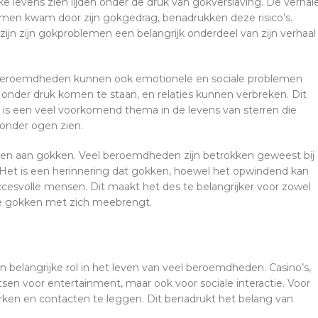
e levens zien lijden onder de druk van gokverslaving. De verhal
emen kwam door zijn gokgedrag, benadrukken deze risico’s.
, zijn zijn gokproblemen een belangrijk onderdeel van zijn verhaal
l. Beroemdheden kunnen ook emotionele en sociale problemen
nder druk komen te staan, en relaties kunnen verbreken. Dit
t is een veel voorkomend thema in de levens van sterren die
onder ogen zien.
bonden aan gokken. Veel beroemdheden zijn betrokken geweest bij
Het is een herinnering dat gokken, hoewel het opwindend kan
ccesvolle mensen. Dit maakt het des te belangrijker voor zowel
die gokken met zich meebrengt.
 belangrijke rol in het leven van veel beroemdheden. Casino’s,
atsen voor entertainment, maar ook voor sociale interactie. Voor
ken en contacten te leggen. Dit benadrukt het belang van