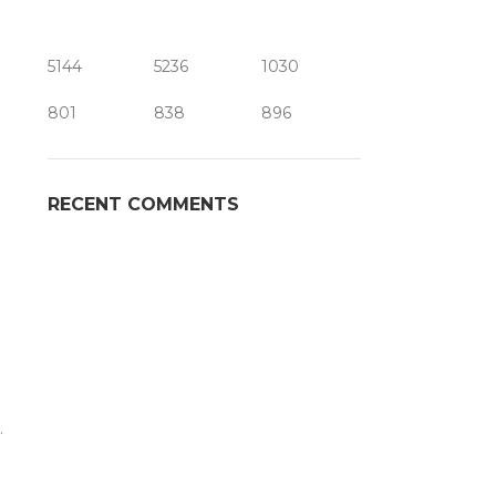
n
5144
5236
1030
801
838
896
RECENT COMMENTS
.