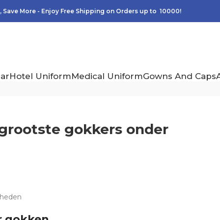
 Save More - Enjoy Free Shipping on Orders up to 10000!
ar
Hotel Uniform
Medical Uniform
Gowns And Caps
 grootste gokkers onder
dheden
r gokken