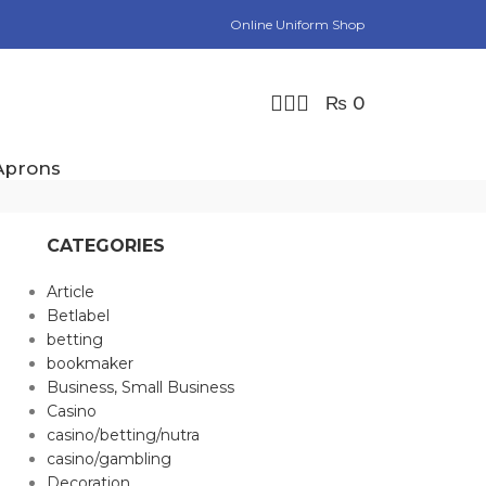
Online Uniform Shop
₨
0
Aprons
CATEGORIES
Article
Betlabel
betting
bookmaker
Business, Small Business
Casino
casino/betting/nutra
casino/gambling
Decoration