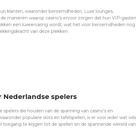
hun klanten, waaronder beroemdheden. Luxe lounges,
n de manieren waarop casino’s ervoor zorgen dat hun VIP-gaste
 gokken een luxeervaring wordt, wat het voor beroemdheden nog
rekkingskracht van deze plekken.
r Nederlandse spelers
e spelers die houden van de spanning van casino’s en
onder populaire slots en tafelspellen, is er voor ieder wat wils
l toegang te krijgen tot de spellen en de spannende wereld van