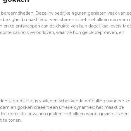
p beroemdheden. Deze invloedrijke figuren genieten vaak van e
ke bezigheid maakt. Voor veel sterren is het niet alleen een vorm
 en te ontsnappen aan de drukte van hun dagelijkse leven. Me
oste casino’s veroorloven, waar ze hun geluk beproeven, en
en is groot. Het is vaak een schokkende onthulling wanneer ze
n roem en gokken creëert een unieke dynamiek; het maakt de
tot een cultuur waarin gokken niet alleen wordt gezien als een
t te tonen.