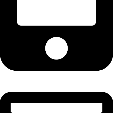
+92-21-36430504