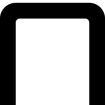
+92-345-6276396