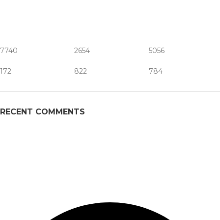
7740
2654
5056
172
822
784
RECENT COMMENTS
SAMI SONS UNIFORM
is a family owned business founded in
1985