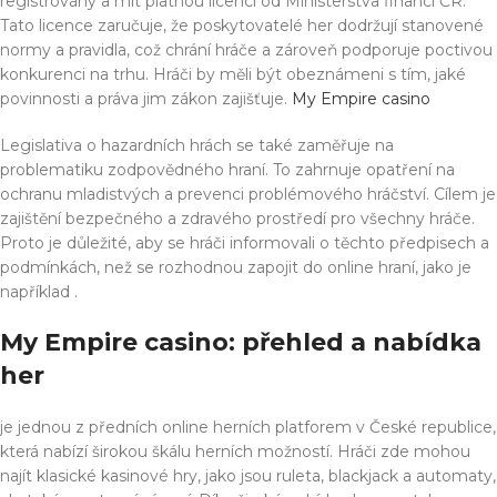
registrovány a mít platnou licenci od Ministerstva financí ČR.
Tato licence zaručuje, že poskytovatelé her dodržují stanovené
normy a pravidla, což chrání hráče a zároveň podporuje poctivou
konkurenci na trhu. Hráči by měli být obeznámeni s tím, jaké
povinnosti a práva jim zákon zajišťuje.
My Empire casino
Legislativa o hazardních hrách se také zaměřuje na
problematiku zodpovědného hraní. To zahrnuje opatření na
ochranu mladistvých a prevenci problémového hráčství. Cílem je
zajištění bezpečného a zdravého prostředí pro všechny hráče.
Proto je důležité, aby se hráči informovali o těchto předpisech a
podmínkách, než se rozhodnou zapojit do online hraní, jako je
například .
My Empire casino: přehled a nabídka
her
je jednou z předních online herních platforem v České republice,
která nabízí širokou škálu herních možností. Hráči zde mohou
najít klasické kasinové hry, jako jsou ruleta, blackjack a automaty,