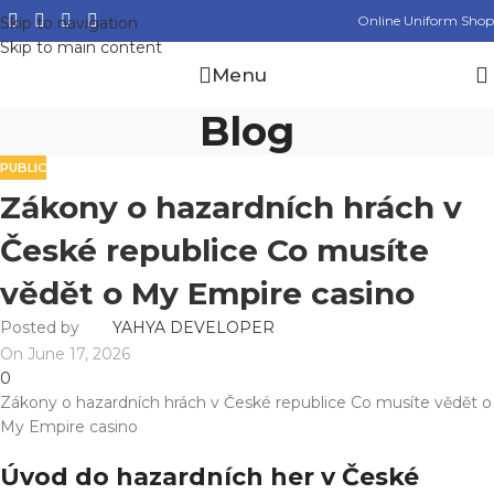
Online Uniform Shop
Skip to navigation
Skip to main content
Menu
Blog
PUBLIC
Zákony o hazardních hrách v
České republice Co musíte
vědět o My Empire casino
Posted by
YAHYA DEVELOPER
On June 17, 2026
0
Zákony o hazardních hrách v České republice Co musíte vědět o
My Empire casino
Úvod do hazardních her v České