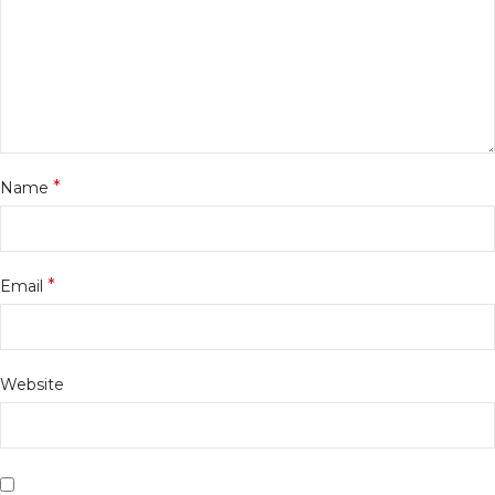
*
Name
*
Email
Website