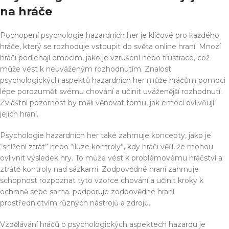
na hráče
Pochopení psychologie hazardních her je klíčové pro každého
hráče, který se rozhoduje vstoupit do světa online hraní. Mnozí
hráči podléhají emocím, jako je vzrušení nebo frustrace, což
může vést k neuváženým rozhodnutím. Znalost
psychologických aspektů hazardních her může hráčům pomoci
lépe porozumět svému chování a učinit uváženější rozhodnutí.
Zvláštní pozornost by měli věnovat tomu, jak emocí ovlivňují
jejich hraní.
Psychologie hazardních her také zahrnuje koncepty, jako je
“snížení ztrát” nebo “iluze kontroly”, kdy hráči věří, že mohou
ovlivnit výsledek hry. To může vést k problémovému hráčství a
ztrátě kontroly nad sázkami. Zodpovědné hraní zahrnuje
schopnost rozpoznat tyto vzorce chování a učinit kroky k
ochraně sebe sama. podporuje zodpovědné hraní
prostřednictvím různých nástrojů a zdrojů.
Vzdělávání hráčů o psychologických aspektech hazardu je