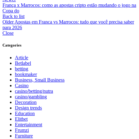
França x Marrocos: como as apostas cripto estão mudando o jogo na
Copa do
Back to list
Older
Apostas em França vs Marrocos: tudo que você precisa saber
para 2026
Close
Categories
Article
Betlabel
betting
bookmaker
Business, Small Business
Casino
casino/betting/nutra
casino/gambling
Decoration
Design trends
Education
Elitbet
Entertainment
Frumzi
Furniture