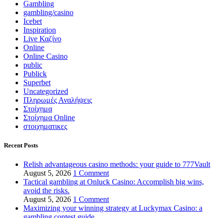
Gambling
gambling/casino
Icebet
Inspiration
Live Καζίνο
Online
Online Casino
public
Publick
Superbet
Uncategorized
Πληρωμές Αναλήψεις
Στοίχημα
Στοίχημα Online
στοιχηματικες
Recent Posts
Relish advantageous casino methods: your guide to 777Vault
August 5, 2026
1 Comment
Tactical gambling at Onluck Casino: Accomplish big wins,
avoid the risks.
August 5, 2026
1 Comment
Maximizing your winning strategy at Luckymax Casino: a
gambling contest guide