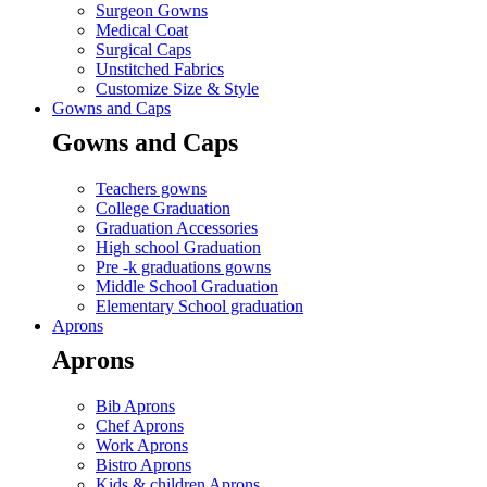
Surgeon Gowns
Medical Coat
Surgical Caps
Unstitched Fabrics
Customize Size & Style
Gowns and Caps
Gowns and Caps
Teachers gowns
College Graduation
Graduation Accessories
High school Graduation
Pre -k graduations gowns
Middle School Graduation
Elementary School graduation
Aprons
Aprons
Bib Aprons
Chef Aprons
Work Aprons
Bistro Aprons
Kids & children Aprons