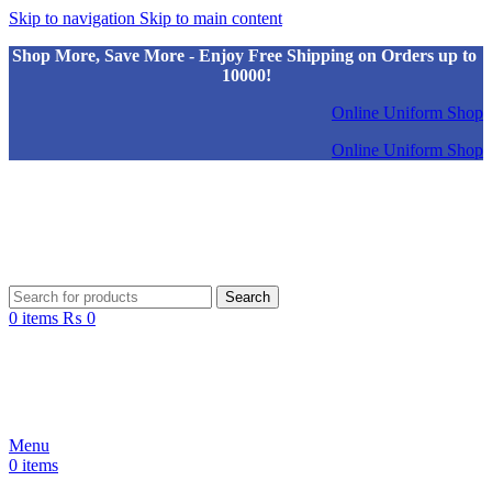
Skip to navigation
Skip to main content
Shop More, Save More - Enjoy Free Shipping on Orders up to
10000!
Online Uniform Shop
Online Uniform Shop
Search
0
items
₨
0
Menu
0
items