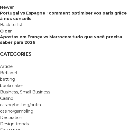
Newer
Portugal vs Espagne : comment optimiser vos paris grâce
à nos conseils
Back to list
Older
Apostas em França vs Marrocos: tudo que você precisa
saber para 2026
CATEGORIES
Article
Betlabel
betting
bookmaker
Business, Small Business
Casino
casino/betting/nutra
casino/gambling
Decoration
Design trends