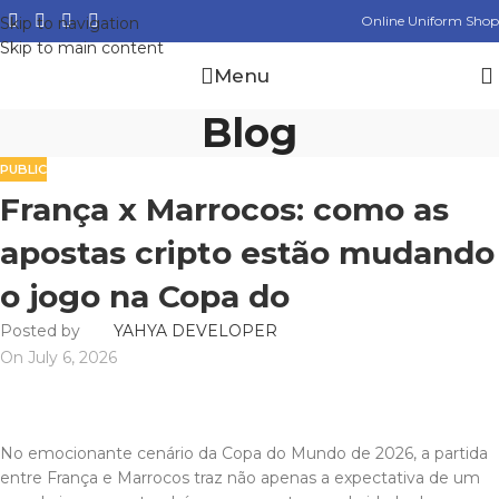
Online Uniform Shop
Skip to navigation
Skip to main content
Menu
Blog
PUBLIC
França x Marrocos: como as
apostas cripto estão mudando
o jogo na Copa do
Posted by
YAHYA DEVELOPER
On July 6, 2026
No emocionante cenário da Copa do Mundo de 2026, a partida
entre França e Marrocos traz não apenas a expectativa de um