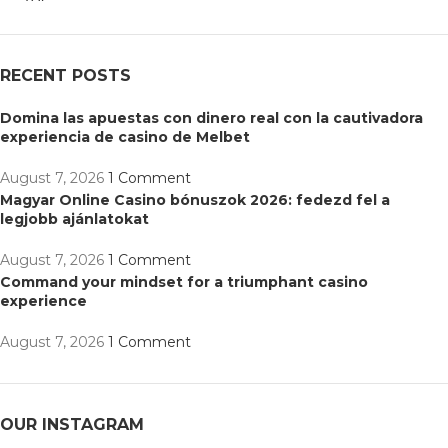
RECENT POSTS
Domina las apuestas con dinero real con la cautivadora
experiencia de casino de Melbet
August 7, 2026
1 Comment
Magyar Online Casino bónuszok 2026: fedezd fel a
legjobb ajánlatokat
August 7, 2026
1 Comment
Command your mindset for a triumphant casino
experience
August 7, 2026
1 Comment
OUR INSTAGRAM