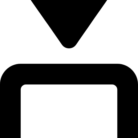
Plot # CI-27 & CI-28, 1st Floor, Sector 12-C, North Karachi
Industrial Area, Karachi - Pakistan