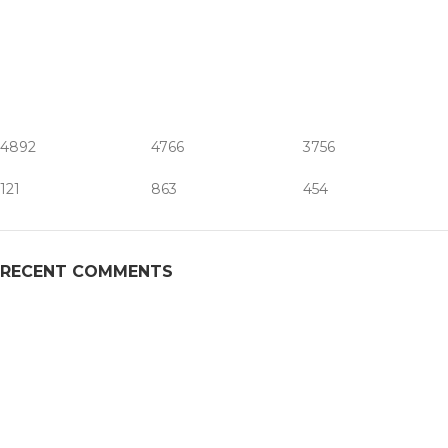
4892
4766
3756
121
863
454
RECENT COMMENTS
SAMI SONS UNIFORM
is a family owned business founded in
1985