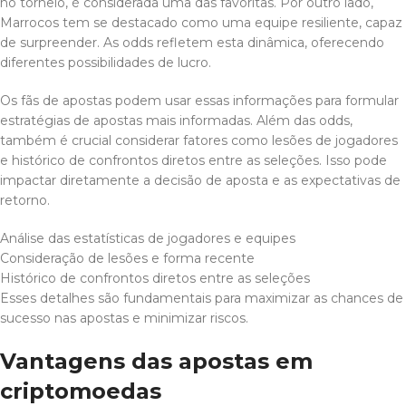
no torneio, é considerada uma das favoritas. Por outro lado,
Marrocos tem se destacado como uma equipe resiliente, capaz
de surpreender. As odds refletem esta dinâmica, oferecendo
diferentes possibilidades de lucro.
Os fãs de apostas podem usar essas informações para formular
estratégias de apostas mais informadas. Além das odds,
também é crucial considerar fatores como lesões de jogadores
e histórico de confrontos diretos entre as seleções. Isso pode
impactar diretamente a decisão de aposta e as expectativas de
retorno.
Análise das estatísticas de jogadores e equipes
Consideração de lesões e forma recente
Histórico de confrontos diretos entre as seleções
Esses detalhes são fundamentais para maximizar as chances de
sucesso nas apostas e minimizar riscos.
Vantagens das apostas em
criptomoedas