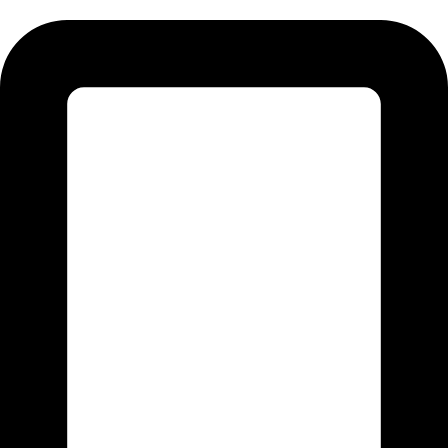
+92-345-6276396