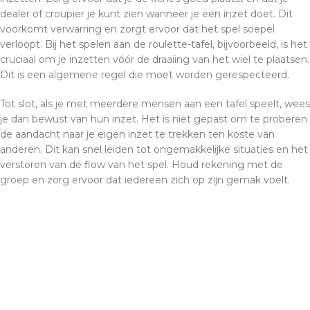
dealer of croupier je kunt zien wanneer je een inzet doet. Dit
voorkomt verwarring en zorgt ervoor dat het spel soepel
verloopt. Bij het spelen aan de roulette-tafel, bijvoorbeeld, is het
cruciaal om je inzetten vóór de draaiing van het wiel te plaatsen.
Dit is een algemene regel die moet worden gerespecteerd.
Tot slot, als je met meerdere mensen aan een tafel speelt, wees
je dan bewust van hun inzet. Het is niet gepast om te proberen
de aandacht naar je eigen inzet te trekken ten koste van
anderen. Dit kan snel leiden tot ongemakkelijke situaties en het
verstoren van de flow van het spel. Houd rekening met de
groep en zorg ervoor dat iedereen zich op zijn gemak voelt.