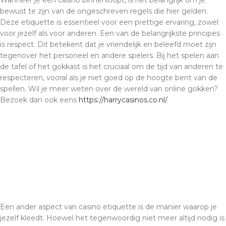
bewust te zijn van de ongeschreven regels die hier gelden.
Deze etiquette is essentieel voor een prettige ervaring, zowel
voor jezelf als voor anderen. Een van de belangrijkste principes
is respect. Dit betekent dat je vriendelijk en beleefd moet zijn
tegenover het personeel en andere spelers. Bij het spelen aan
de tafel of het gokkast is het cruciaal om de tijd van anderen te
respecteren, vooral als je niet goed op de hoogte bent van de
spellen. Wil je meer weten over de wereld van online gokken?
Bezoek dan ook eens
https://harrycasinos.co.nl/
.
Een ander aspect van casino etiquette is de manier waarop je
jezelf kleedt. Hoewel het tegenwoordig niet meer altijd nodig is