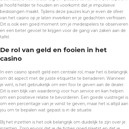
je hoofd helder te houden en voorkomt dat je impulsieve
beslissingen maakt. Tijdens deze pauzes kun je even de sfeer
van het casino op je laten inwerken en je gedachten verfrissen.
Dit is ook een goed moment om je medespelers te observeren
en een beter gevoel te krijgen voor de gang van zaken aan de
tafel.
De rol van geld en fooien in het
casino
In een casino speelt geld een centrale rol, maar het is belangrijk
om dit aspect met de juiste etiquette te benaderen. Wanneer
je wint, is het gebruikelijk om een fooi te geven aan de dealer.
Dit is een blijk van waardering voor hun service en kan helpen
om een positieve relatie te bevorderen. Een goede vuistregel is
om een percentage van je winst te geven, maar het is altijd aan
jou om te bepalen wat gepast is in de situatie.
Bij het inzetten is het ook belangrijk om duidelijk te zijn over je
inzetten. Zorg ervoor dat je de fiches goed plaatst en dat je