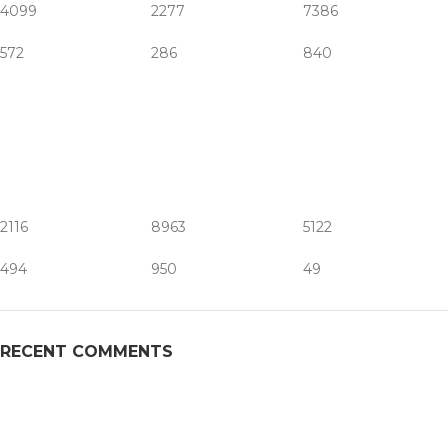
4099
2277
7386
572
286
840
2116
8963
5122
494
950
49
RECENT COMMENTS