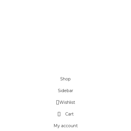
Customer Services
Track your Order
Order ,Shipping & Returns Information
Size Chart
Customer Reviews
Contact Us
© 2024 All Right Reserved By Sami Sons
Shop
Sidebar
Wishlist
Cart
My account