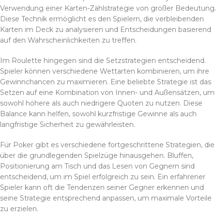
Verwendung einer Karten-Zählstrategie von großer Bedeutung.
Diese Technik ermöglicht es den Spielern, die verbleibenden
Karten im Deck zu analysieren und Entscheidungen basierend
auf den Wahrscheinlichkeiten zu treffen.
Im Roulette hingegen sind die Setzstrategien entscheidend.
Spieler können verschiedene Wettarten kombinieren, um ihre
Gewinnchancen zu maximieren. Eine beliebte Strategie ist das
Setzen auf eine Kombination von Innen- und Außensätzen, um
sowohl höhere als auch niedrigere Quoten zu nutzen. Diese
Balance kann helfen, sowohl kurzfristige Gewinne als auch
langfristige Sicherheit zu gewährleisten.
Für Poker gibt es verschiedene fortgeschrittene Strategien, die
über die grundlegenden Spielzüge hinausgehen. Bluffen,
Positionierung am Tisch und das Lesen von Gegnern sind
entscheidend, um im Spiel erfolgreich zu sein. Ein erfahrener
Spieler kann oft die Tendenzen seiner Gegner erkennen und
seine Strategie entsprechend anpassen, um maximale Vorteile
zu erzielen.