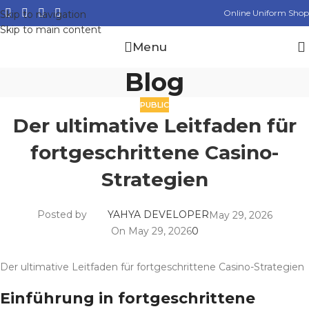
Online Uniform Shop
Skip to navigation
Skip to main content
Menu
Blog
PUBLIC
Der ultimative Leitfaden für
fortgeschrittene Casino-
Strategien
Posted by
YAHYA DEVELOPER
May 29, 2026
On May 29, 2026
0
Der ultimative Leitfaden für fortgeschrittene Casino-Strategien
Einführung in fortgeschrittene