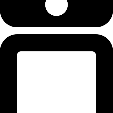
+92-345-6276396