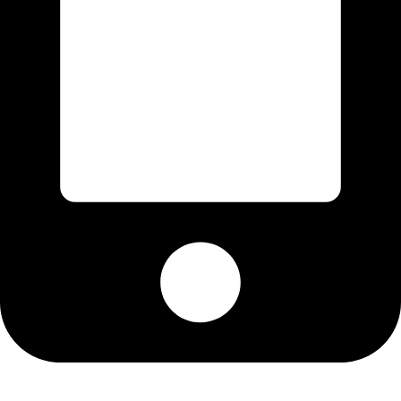
+92-21-36430504