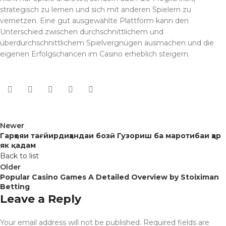
strategisch zu lernen und sich mit anderen Spielern zu
vernetzen. Eine gut ausgewählte Plattform kann den
Unterschied zwischen durchschnittlichem und
überdurchschnittlichem Spielvergnügen ausmachen und die
eigenen Erfolgschancen im Casino erheblich steigern.
Newer
Гарҳояи тағйирдиҳандаи бозӣ Гузориш ба маротибаи ҳар
як қадам
Back to list
Older
Popular Casino Games A Detailed Overview by Stoiximan
Betting
Leave a Reply
Your email address will not be published.
Required fields are