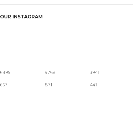
OUR INSTAGRAM
6895
9768
3941
667
871
441