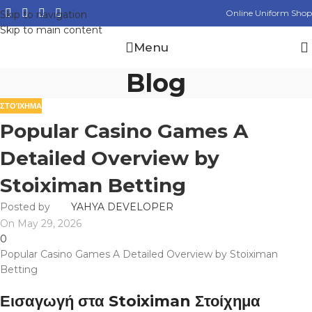
Online Uniform Shop
Skip to navigation
Skip to main content
Menu
Blog
ΣΤΟΊΧΗΜΑ
Popular Casino Games A
Detailed Overview by
Stoiximan Betting
Posted by
YAHYA DEVELOPER
On May 29, 2026
0
Popular Casino Games A Detailed Overview by Stoiximan
Betting
Εισαγωγή στα Stoiximan Στοίχημα