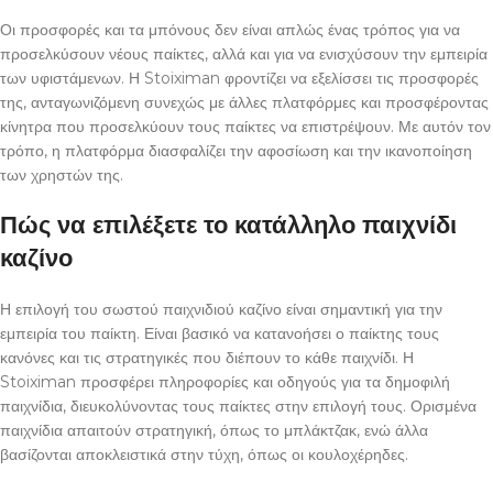
Οι προσφορές και τα μπόνους δεν είναι απλώς ένας τρόπος για να
προσελκύσουν νέους παίκτες, αλλά και για να ενισχύσουν την εμπειρία
των υφιστάμενων. Η Stoiximan φροντίζει να εξελίσσει τις προσφορές
της, ανταγωνιζόμενη συνεχώς με άλλες πλατφόρμες και προσφέροντας
κίνητρα που προσελκύουν τους παίκτες να επιστρέψουν. Με αυτόν τον
τρόπο, η πλατφόρμα διασφαλίζει την αφοσίωση και την ικανοποίηση
των χρηστών της.
Πώς να επιλέξετε το κατάλληλο παιχνίδι
καζίνο
Η επιλογή του σωστού παιχνιδιού καζίνο είναι σημαντική για την
εμπειρία του παίκτη. Είναι βασικό να κατανοήσει ο παίκτης τους
κανόνες και τις στρατηγικές που διέπουν το κάθε παιχνίδι. Η
Stoiximan προσφέρει πληροφορίες και οδηγούς για τα δημοφιλή
παιχνίδια, διευκολύνοντας τους παίκτες στην επιλογή τους. Ορισμένα
παιχνίδια απαιτούν στρατηγική, όπως το μπλάκτζακ, ενώ άλλα
βασίζονται αποκλειστικά στην τύχη, όπως οι κουλοχέρηδες.