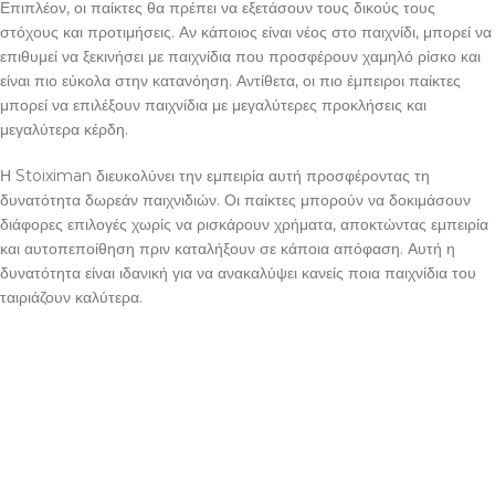
Επιπλέον, οι παίκτες θα πρέπει να εξετάσουν τους δικούς τους
στόχους και προτιμήσεις. Αν κάποιος είναι νέος στο παιχνίδι, μπορεί να
επιθυμεί να ξεκινήσει με παιχνίδια που προσφέρουν χαμηλό ρίσκο και
είναι πιο εύκολα στην κατανόηση. Αντίθετα, οι πιο έμπειροι παίκτες
μπορεί να επιλέξουν παιχνίδια με μεγαλύτερες προκλήσεις και
μεγαλύτερα κέρδη.
Η Stoiximan διευκολύνει την εμπειρία αυτή προσφέροντας τη
δυνατότητα δωρεάν παιχνιδιών. Οι παίκτες μπορούν να δοκιμάσουν
διάφορες επιλογές χωρίς να ρισκάρουν χρήματα, αποκτώντας εμπειρία
και αυτοπεποίθηση πριν καταλήξουν σε κάποια απόφαση. Αυτή η
δυνατότητα είναι ιδανική για να ανακαλύψει κανείς ποια παιχνίδια του
ταιριάζουν καλύτερα.