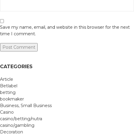
Save my name, email, and website in this browser for the next
time I comment.
CATEGORIES
Article
Betlabel
betting
bookmaker
Business, Small Business
Casino
casino/betting/nutra
casino/gambling
Decoration