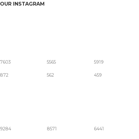
OUR INSTAGRAM
7603
5565
5919
872
562
459
9284
8571
6441