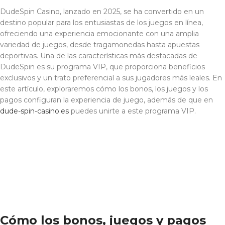
DudeSpin Casino, lanzado en 2025, se ha convertido en un
destino popular para los entusiastas de los juegos en línea,
ofreciendo una experiencia emocionante con una amplia
variedad de juegos, desde tragamonedas hasta apuestas
deportivas. Una de las características más destacadas de
DudeSpin es su programa VIP, que proporciona beneficios
exclusivos y un trato preferencial a sus jugadores más leales. En
este artículo, exploraremos cómo los bonos, los juegos y los
pagos configuran la experiencia de juego, además de que en
dude-spin-casino.es
puedes unirte a este programa VIP.
Cómo los bonos, juegos y pagos