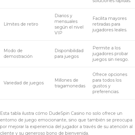
soluciones rápidas.
Diarios y
Facilita mayores
mensuales
Límites de retiro
retiradas para
según el nivel
jugadores leales.
VIP
Permite a los
Modo de
Disponibilidad
jugadores probar
demostración
para juegos
juegos sin riesgo.
Ofrece opciones
Millones de
para todos los
Variedad de juegos
tragamonedas
gustos y
preferencias.
Esta tabla ilustra cómo DudeSpin Casino no solo ofrece un
entorno de juego emocionante, sino que también se preocupa
por mejorar la experiencia del jugador a través de su atención al
cliente y su generoso bono de bienvenida.