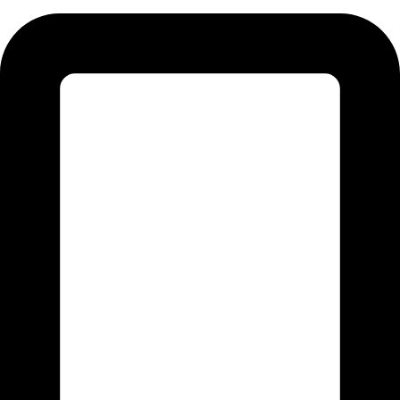
+92-345-6276396