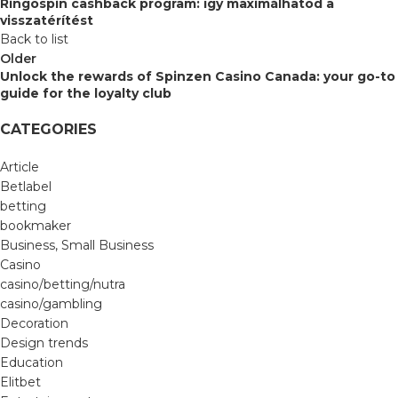
Ringospin cashback program: így maximálhatod a
visszatérítést
Back to list
Older
Unlock the rewards of Spinzen Casino Canada: your go-to
guide for the loyalty club
CATEGORIES
Article
Betlabel
betting
bookmaker
Business, Small Business
Casino
casino/betting/nutra
casino/gambling
Decoration
Design trends
Education
Elitbet