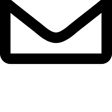
info@samisons.com.pk
Quick Links
Home
About Us