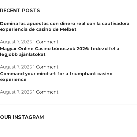
RECENT POSTS
Domina las apuestas con dinero real con la cautivadora
experiencia de casino de Melbet
August 7, 2026
1 Comment
Magyar Online Casino bónuszok 2026: fedezd fel a
legjobb ajánlatokat
August 7, 2026
1 Comment
Command your mindset for a triumphant casino
experience
August 7, 2026
1 Comment
OUR INSTAGRAM