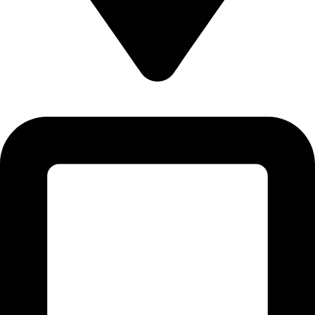
Plot # CI-27 & CI-28, 1st Floor, Sector 12-C, North Karachi
Industrial Area, Karachi - Pakistan