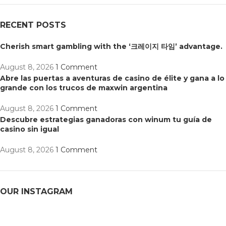
RECENT POSTS
Cherish smart gambling with the ‘크레이지 타임’ advantage.
August 8, 2026
1 Comment
Abre las puertas a aventuras de casino de élite y gana a lo
grande con los trucos de maxwin argentina
August 8, 2026
1 Comment
Descubre estrategias ganadoras con winum tu guía de
casino sin igual
August 8, 2026
1 Comment
OUR INSTAGRAM