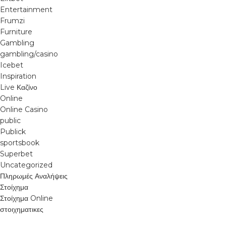
Entertainment
Frumzi
Furniture
Gambling
gambling/casino
Icebet
Inspiration
Live Καζίνο
Online
Online Casino
public
Publick
sportsbook
Superbet
Uncategorized
Πληρωμές Αναλήψεις
Στοίχημα
Στοίχημα Online
στοιχηματικες