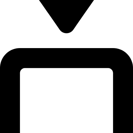
Plot # CI-27 & CI-28, 1st Floor, Sector 12-C, North Karachi
Industrial Area, Karachi - Pakistan