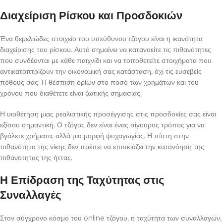
Διαχείριση Ρίσκου και Προσδοκιών
Ένα θεμελιώδες στοιχείο του υπεύθυνου τζόγου είναι η ικανότητα
διαχείρισης του ρίσκου. Αυτό σημαίνει να κατανοείτε τις πιθανότητες
που συνδέονται με κάθε παιχνίδι και να τοποθετείτε στοιχήματα που
αντικατοπτρίζουν την οικονομική σας κατάσταση, όχι τις ευσεβείς
πόθους σας. Η θέσπιση ορίων στο ποσό των χρημάτων και του
χρόνου που διαθέτετε είναι ζωτικής σημασίας.
Η υιοθέτηση μιας ρεαλιστικής προσέγγισης στις προσδοκίες σας είναι
εξίσου σημαντική. Ο τζόγος δεν είναι ένας σίγουρος τρόπος για να
βγάλετε χρήματα, αλλά μια μορφή ψυχαγωγίας. Η πίστη στην
πιθανότητα της νίκης δεν πρέπει να επισκιάζει την κατανόηση της
πιθανότητας της ήττας.
Η Επίδραση της Ταχύτητας στις
Συναλλαγές
Στον σύγχρονο κόσμο του online τζόγου, η ταχύτητα των συναλλαγών,