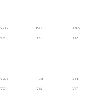
5603
1513
9865
979
983
992
5640
5800
6566
357
604
697