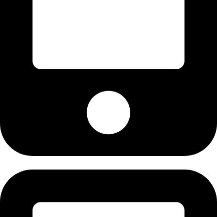
+92-345-6276396