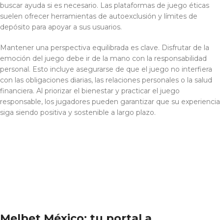
buscar ayuda si es necesario. Las plataformas de juego éticas
suelen ofrecer herramientas de autoexclusión y límites de
depósito para apoyar a sus usuarios.
Mantener una perspectiva equilibrada es clave. Disfrutar de la
emoción del juego debe ir de la mano con la responsabilidad
personal. Esto incluye asegurarse de que el juego no interfiera
con las obligaciones diarias, las relaciones personales o la salud
financiera. Al priorizar el bienestar y practicar el juego
responsable, los jugadores pueden garantizar que su experiencia
siga siendo positiva y sostenible a largo plazo.
Melbet México: tu portal a