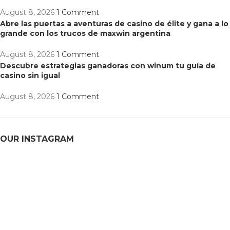
August 8, 2026
1 Comment
Abre las puertas a aventuras de casino de élite y gana a lo
grande con los trucos de maxwin argentina
August 8, 2026
1 Comment
Descubre estrategias ganadoras con winum tu guía de
casino sin igual
August 8, 2026
1 Comment
OUR INSTAGRAM