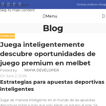
Online Uniform Shop
Skip to navigation
Skip to main content
Menu
Blog
GAMBLING
Juega inteligentemente
descubre oportunidades de
juego premium en melbet
Posted by
YAHYA DEVELOPER
On June 2, 2026
Estrategias para apuestas deportivas
inteligentes
Jugar de manera inteligente en el mundo de las apuestas
deportivas implica más que solo elegir un equipo al azar. Se