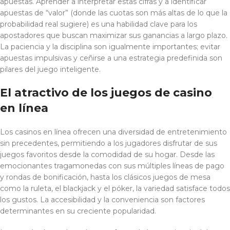
apuestas. Aprender a interpretar estas cifras y a identificar
apuestas de “valor” (donde las cuotas son más altas de lo que la
probabilidad real sugiere) es una habilidad clave para los
apostadores que buscan maximizar sus ganancias a largo plazo.
La paciencia y la disciplina son igualmente importantes; evitar
apuestas impulsivas y ceñirse a una estrategia predefinida son
pilares del juego inteligente.
El atractivo de los juegos de casino
en línea
Los casinos en línea ofrecen una diversidad de entretenimiento
sin precedentes, permitiendo a los jugadores disfrutar de sus
juegos favoritos desde la comodidad de su hogar. Desde las
emocionantes tragamonedas con sus múltiples líneas de pago
y rondas de bonificación, hasta los clásicos juegos de mesa
como la ruleta, el blackjack y el póker, la variedad satisface todos
los gustos. La accesibilidad y la conveniencia son factores
determinantes en su creciente popularidad.