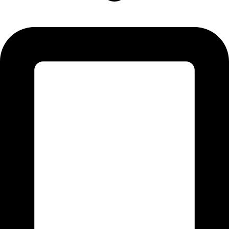
Plot # CI-27 & CI-28, 1st Floor, Sector 12-C, North Karachi
Industrial Area, Karachi - Pakistan