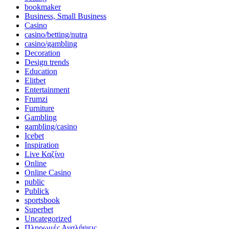
bookmaker
Business, Small Business
Casino
casino/betting/nutra
casino/gambling
Decoration
Design trends
Education
Elitbet
Entertainment
Frumzi
Furniture
Gambling
gambling/casino
Icebet
Inspiration
Live Καζίνο
Online
Online Casino
public
Publick
sportsbook
Superbet
Uncategorized
Πληρωμές Αναλήψεις