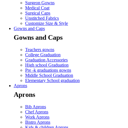
Surgeon Gowns
Medical Coat
Surgical Caps
Unstitched Fabrics
Customize Size & Style
Gowns and Caps
Gowns and Caps
Teachers gowns
College Graduation
Graduation Accessories
High school Graduation
Pre -k graduations gowns
Middle School Graduation
Elementary School graduation
Aprons
Aprons
Bib Aprons
Chef Aprons
Work Aprons
Bistro Aprons
Kids & children Aprons