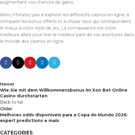
augmentant vos chances de gains.
Alors, n’hésitez pas à explorer les différents casinos en ligne, à
comparer les bonus offerts et à choisir ceux qui correspondent
le mieux à votre style de jeu. La connaissance est votre
meilleure alliée pour tirer le meilleur parti de vos aventures dans
le monde des casinos en ligne.
Newer
Wie Sie mit dem Willkommensbonus im Xon Bet Online
Casino durchstarten
Back to list
Older
Melhores odds disponíveis para a Copa do Mundo 2026:
expert predictions e mais
CATEGORIES