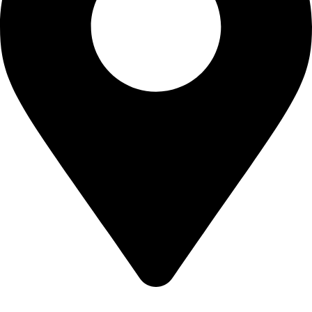
Plot # CI-27 & CI-28, 1st Floor, Sector 12-C, North Karachi