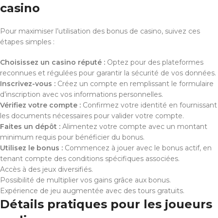
casino
Pour maximiser l’utilisation des bonus de casino, suivez ces
étapes simples :
Choisissez un casino réputé :
Optez pour des plateformes
reconnues et régulées pour garantir la sécurité de vos données.
Inscrivez-vous :
Créez un compte en remplissant le formulaire
d’inscription avec vos informations personnelles.
Vérifiez votre compte :
Confirmez votre identité en fournissant
les documents nécessaires pour valider votre compte.
Faites un dépôt :
Alimentez votre compte avec un montant
minimum requis pour bénéficier du bonus.
Utilisez le bonus :
Commencez à jouer avec le bonus actif, en
tenant compte des conditions spécifiques associées.
Accès à des jeux diversifiés.
Possibilité de multiplier vos gains grâce aux bonus.
Expérience de jeu augmentée avec des tours gratuits.
Détails pratiques pour les joueurs