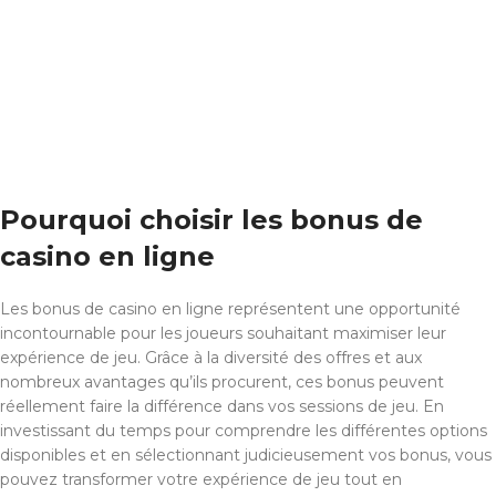
Pourquoi choisir les bonus de
casino en ligne
Les bonus de casino en ligne représentent une opportunité
incontournable pour les joueurs souhaitant maximiser leur
expérience de jeu. Grâce à la diversité des offres et aux
nombreux avantages qu’ils procurent, ces bonus peuvent
réellement faire la différence dans vos sessions de jeu. En
investissant du temps pour comprendre les différentes options
disponibles et en sélectionnant judicieusement vos bonus, vous
pouvez transformer votre expérience de jeu tout en