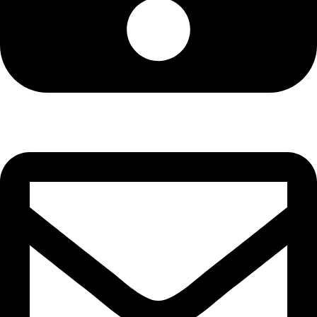
+92-21-36430504