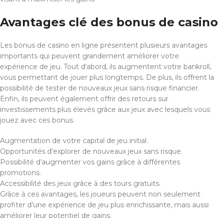
Avantages clé des bonus de casino
Les bonus de casino en ligne présentent plusieurs avantages
importants qui peuvent grandement améliorer votre
expérience de jeu. Tout d’abord, ils augmentent votre bankroll,
vous permettant de jouer plus longtemps. De plus, ils offrent la
possibilité de tester de nouveaux jeux sans risque financier.
Enfin, ils peuvent également offrir des retours sur
investissements plus élevés grâce aux jeux avec lesquels vous
jouez avec ces bonus.
Augmentation de votre capital de jeu initial.
Opportunités d’explorer de nouveaux jeux sans risque.
Possibilité d’augmenter vos gains grâce à différentes
promotions.
Accessibilité des jeux grâce à des tours gratuits.
Grâce à ces avantages, les joueurs peuvent non seulement
profiter d’une expérience de jeu plus enrichissante, mais aussi
améliorer leur potentiel de gains.