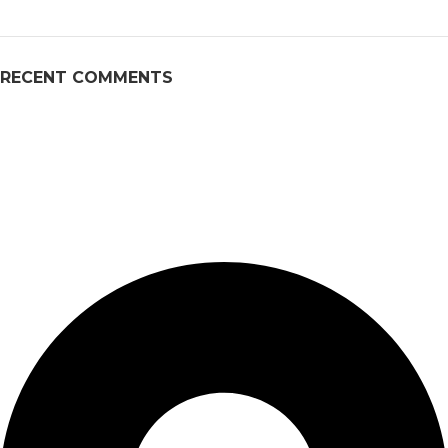
RECENT COMMENTS
SAMI SONS UNIFORM
is a family owned business founded in
1985