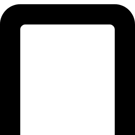
Industrial Area, Karachi - Pakistan