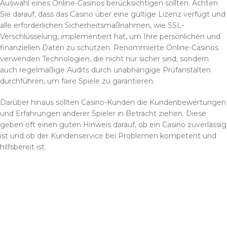
Auswahl eines Online-Casinos berücksichtigen sollten. Achten
Sie darauf, dass das Casino über eine gültige Lizenz verfügt und
alle erforderlichen Sicherheitsmaßnahmen, wie SSL-
Verschlüsselung, implementiert hat, um Ihre persönlichen und
finanziellen Daten zu schützen. Renommierte Online-Casinos
verwenden Technologien, die nicht nur sicher sind, sondern
auch regelmäßige Audits durch unabhängige Prüfanstalten
durchführen, um faire Spiele zu garantieren.
Darüber hinaus sollten Casino-Kunden die Kundenbewertungen
und Erfahrungen anderer Spieler in Betracht ziehen. Diese
geben oft einen guten Hinweis darauf, ob ein Casino zuverlässig
ist und ob der Kundenservice bei Problemen kompetent und
hilfsbereit ist.