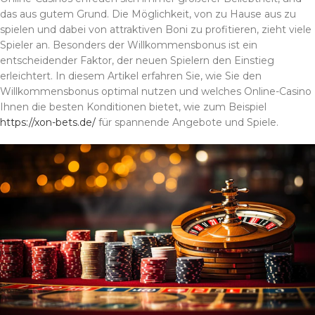
das aus gutem Grund. Die Möglichkeit, von zu Hause aus zu
spielen und dabei von attraktiven Boni zu profitieren, zieht viele
Spieler an. Besonders der Willkommensbonus ist ein
entscheidender Faktor, der neuen Spielern den Einstieg
erleichtert. In diesem Artikel erfahren Sie, wie Sie den
Willkommensbonus optimal nutzen und welches Online-Casino
Ihnen die besten Konditionen bietet, wie zum Beispiel
https://xon-bets.de/
für spannende Angebote und Spiele.