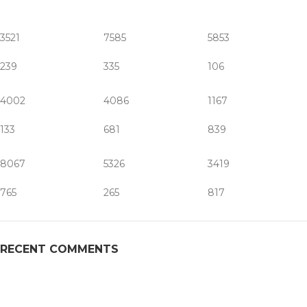
3521
7585
5853
239
335
106
4002
4086
1167
133
681
839
8067
5326
3419
765
265
817
RECENT COMMENTS