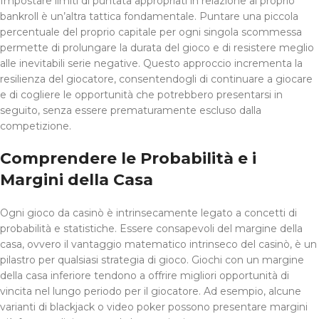
Impostare limiti di puntata appropriati in relazione al proprio
bankroll è un’altra tattica fondamentale. Puntare una piccola
percentuale del proprio capitale per ogni singola scommessa
permette di prolungare la durata del gioco e di resistere meglio
alle inevitabili serie negative. Questo approccio incrementa la
resilienza del giocatore, consentendogli di continuare a giocare
e di cogliere le opportunità che potrebbero presentarsi in
seguito, senza essere prematuramente escluso dalla
competizione.
Comprendere le Probabilità e i
Margini della Casa
Ogni gioco da casinò è intrinsecamente legato a concetti di
probabilità e statistiche. Essere consapevoli del margine della
casa, ovvero il vantaggio matematico intrinseco del casinò, è un
pilastro per qualsiasi strategia di gioco. Giochi con un margine
della casa inferiore tendono a offrire migliori opportunità di
vincita nel lungo periodo per il giocatore. Ad esempio, alcune
varianti di blackjack o video poker possono presentare margini