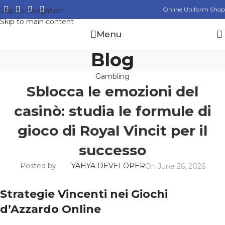
Online Uniform Shop
Skip to navigation
Skip to main content
Menu
Blog
Gambling
Sblocca le emozioni del
casinò: studia le formule di
gioco di Royal Vincit per il
successo
Posted by
YAHYA DEVELOPER
On June 26, 2026
Strategie Vincenti nei Giochi
d’Azzardo Online