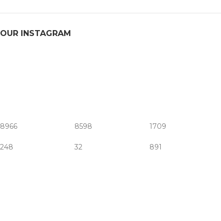
OUR INSTAGRAM
8966
8598
1709
248
32
891