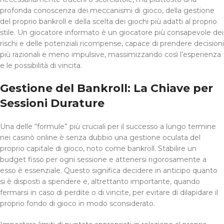
profonda conoscenza dei meccanismi di gioco, della gestione
del proprio bankroll e della scelta dei giochi più adatti al proprio
stile. Un giocatore informato è un giocatore più consapevole dei
rischi e delle potenziali ricompense, capace di prendere decisioni
più razionali e meno impulsive, massimizzando così l’esperienza
e le possibilità di vincita.
Gestione del Bankroll: La Chiave per
Sessioni Durature
Una delle “formule” più cruciali per il successo a lungo termine
nei casinò online è senza dubbio una gestione oculata del
proprio capitale di gioco, noto come bankroll. Stabilire un
budget fisso per ogni sessione e attenersi rigorosamente a
esso è essenziale. Questo significa decidere in anticipo quanto
si è disposti a spendere e, altrettanto importante, quando
fermarsi in caso di perdite o di vincite, per evitare di dilapidare il
proprio fondo di gioco in modo sconsiderato.