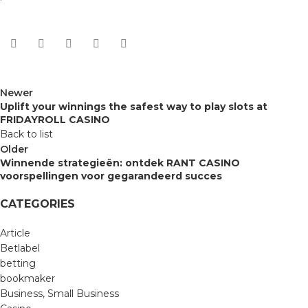
Newer
Uplift your winnings the safest way to play slots at
FRIDAYROLL CASINO
Back to list
Older
Winnende strategieën: ontdek RANT CASINO
voorspellingen voor gegarandeerd succes
CATEGORIES
Article
Betlabel
betting
bookmaker
Business, Small Business