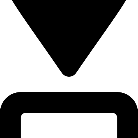
Plot # CI-27 & CI-28, 1st Floor, Sector 12-C, North Karachi
Industrial Area, Karachi - Pakistan