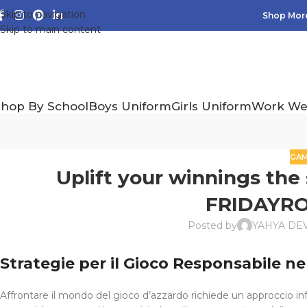
Skip to navigation
Shop More
Skip to main content
hop By School
Boys Uniform
Girls Uniform
Work We
GAM
Uplift your winnings the 
FRIDAYRO
Posted by
YAHYA DE
Strategie per il Gioco Responsabile ne
Affrontare il mondo del gioco d’azzardo richiede un approccio i