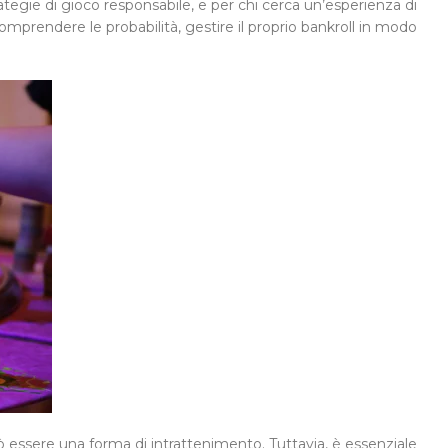
tegie di gioco responsabile, e per chi cerca un’esperienza di
omprendere le probabilità, gestire il proprio bankroll in modo
ò essere una forma di intrattenimento. Tuttavia, è essenziale