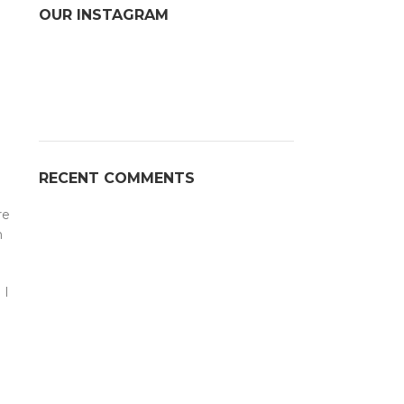
OUR INSTAGRAM
RECENT COMMENTS
re
n
 I