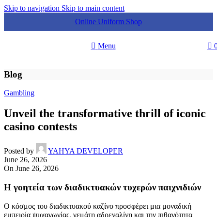
Skip to navigation
Skip to main content
Online Uniform Shop
Menu
Blog
Gambling
Unveil the transformative thrill of iconic
casino contests
Posted by
YAHYA DEVELOPER
June 26, 2026
On June 26, 2026
Η γοητεία των διαδικτυακών τυχερών παιχνιδιών
Ο κόσμος του διαδικτυακού καζίνο προσφέρει μια μοναδική
εμπειρία ψυχαγωγίας, γεμάτη αδρεναλίνη και την πιθανότητα