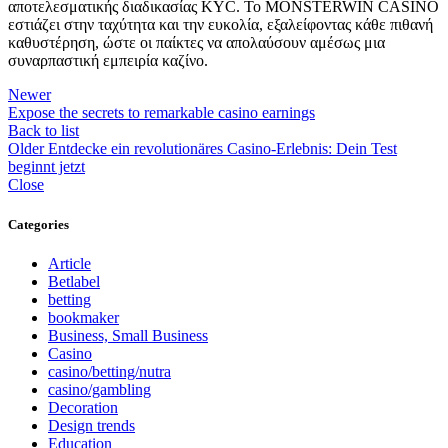
αποτελεσματικής διαδικασίας KYC. Το MONSTERWIN CASINO
εστιάζει στην ταχύτητα και την ευκολία, εξαλείφοντας κάθε πιθανή
καθυστέρηση, ώστε οι παίκτες να απολαύσουν αμέσως μια
συναρπαστική εμπειρία καζίνο.
Newer
Expose the secrets to remarkable casino earnings
Back to list
Older
Entdecke ein revolutionäres Casino-Erlebnis: Dein Test
beginnt jetzt
Close
Categories
Article
Betlabel
betting
bookmaker
Business, Small Business
Casino
casino/betting/nutra
casino/gambling
Decoration
Design trends
Education