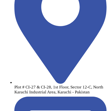
Plot # CI-27 & CI-28, 1st Floor, Sector 12-C, North
Karachi Industrial Area, Karachi - Pakistan