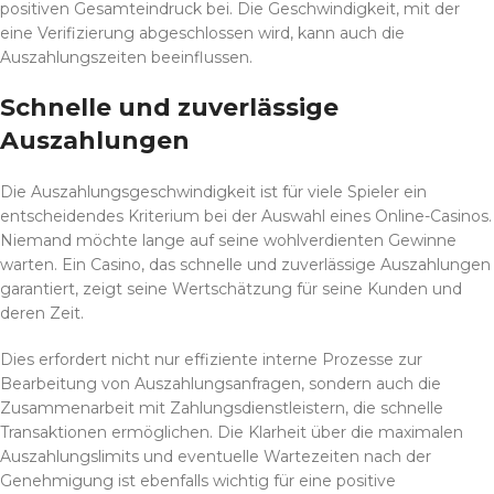
positiven Gesamteindruck bei. Die Geschwindigkeit, mit der
eine Verifizierung abgeschlossen wird, kann auch die
Auszahlungszeiten beeinflussen.
Schnelle und zuverlässige
Auszahlungen
Die Auszahlungsgeschwindigkeit ist für viele Spieler ein
entscheidendes Kriterium bei der Auswahl eines Online-Casinos.
Niemand möchte lange auf seine wohlverdienten Gewinne
warten. Ein Casino, das schnelle und zuverlässige Auszahlungen
garantiert, zeigt seine Wertschätzung für seine Kunden und
deren Zeit.
Dies erfordert nicht nur effiziente interne Prozesse zur
Bearbeitung von Auszahlungsanfragen, sondern auch die
Zusammenarbeit mit Zahlungsdienstleistern, die schnelle
Transaktionen ermöglichen. Die Klarheit über die maximalen
Auszahlungslimits und eventuelle Wartezeiten nach der
Genehmigung ist ebenfalls wichtig für eine positive