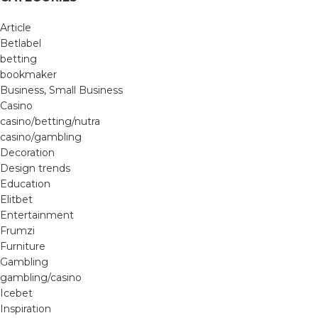
Article
Betlabel
betting
bookmaker
Business, Small Business
Casino
casino/betting/nutra
casino/gambling
Decoration
Design trends
Education
Elitbet
Entertainment
Frumzi
Furniture
Gambling
gambling/casino
Icebet
Inspiration