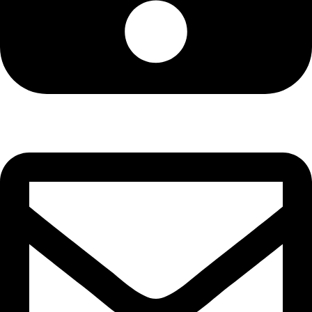
+92-21-36430504