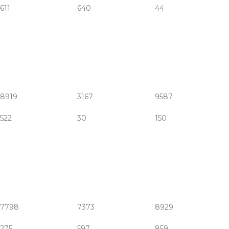
611
640
44
8919
3167
9587
522
30
150
7798
7373
8929
275
597
859