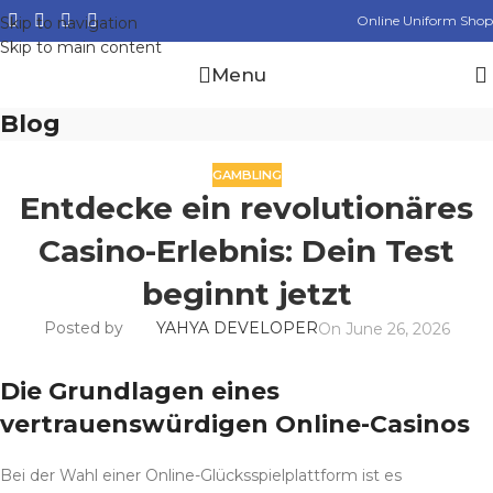
Online Uniform Shop
Skip to navigation
Skip to main content
Menu
Blog
GAMBLING
Entdecke ein revolutionäres
Casino-Erlebnis: Dein Test
beginnt jetzt
Posted by
YAHYA DEVELOPER
On June 26, 2026
Die Grundlagen eines
vertrauenswürdigen Online-Casinos
Bei der Wahl einer Online-Glücksspielplattform ist es