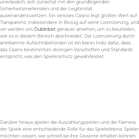
unerlässlich, sich zunächst mit den grundlegenden
Sicherheitsmerkmalen und der Legitimität
auseinanderzusetzen. Ein seriöses Casino legt großen Wert auf
Transparenz, insbesondere in Bezug auf seine Lizenzierung, und
wir werden uns
Dublinbet
genauer ansehen, um zu beurteilen,
wie es in diesem Bereich abschneidet. Die Lizenzierung durch
anerkannte Aufsichtsbehörden ist ein klares Indiz dafür, dass
das Casino bestimmten strengen Vorschriften und Standards
entspricht, was den Spielerschutz gewährleistet.
Darüber hinaus spielen die Auszahlungszeiten und die Fairness
der Spiele eine entscheidende Rolle für das Spielerlebnis. Spieler
möchten wissen, wie schnell sie ihre Gewinne erhalten können