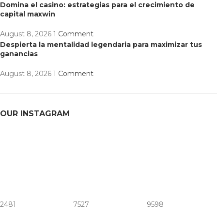
Domina el casino: estrategias para el crecimiento de
capital maxwin
August 8, 2026
1 Comment
Despierta la mentalidad legendaria para maximizar tus
ganancias
August 8, 2026
1 Comment
OUR INSTAGRAM
2481
7527
9598